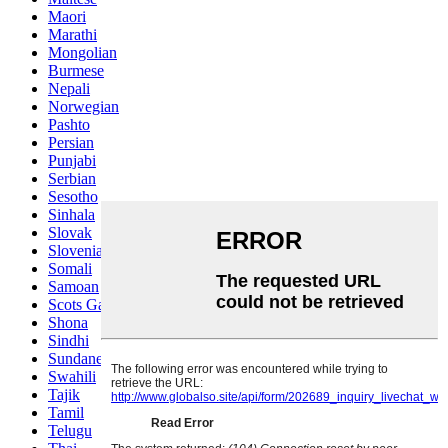
Maori
Marathi
Mongolian
Burmese
Nepali
Norwegian
Pashto
Persian
Punjabi
Serbian
Sesotho
Sinhala
Slovak
Slovenian
Somali
Samoan
Scots Gaelic
Shona
Sindhi
Sundanese
Swahili
Tajik
Tamil
Telugu