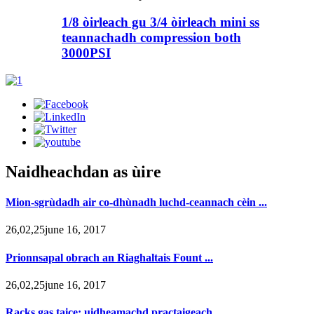
1/8 òirleach gu 3/4 òirleach mini ss
teannachadh compression both
3000PSI
Naidheachdan as ùire
Mion-sgrùdadh air co-dhùnadh luchd-ceannach cèin ...
26,02,25june 16, 2017
Prionnsapal obrach an Riaghaltais Fount ...
26,02,25june 16, 2017
Racks gas taice: uidheamachd practaigeach ...