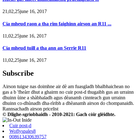
21,02,25june 16, 2017
Cia mheud raon a tha rim faighinn airson an R11 ...
11,02,25june 16, 2017
Cia mheud tuill a tha ann an Serrie R11
11,02,25june 16, 2017
Subscribe
Airson tuigse nas doimhne air dè am fuasgladh bhalbhaichean no
gas a b 'fheàrr dhut a ghairm no cuir post-d thugaibh gus an urrainn
dhuinn ùine a shàbhaladh agus dèanamh cinnteach gun urrainn
dhuinn co-dhùnadh dha-rìribh a dhèanamh airson do chompanaidh.
Rannsachadh airson pricelist
© Dlighe-sgrìobhaidh - 2010-2021: Gach còir glèidhte.
Cuir post-d
Woflyspales8
008613430639757