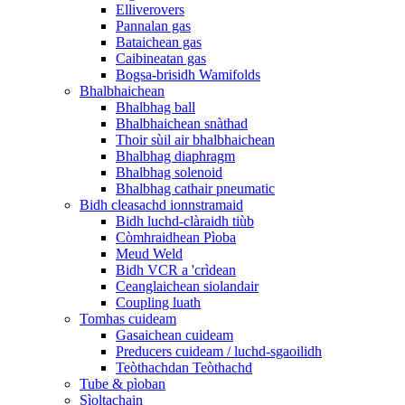
Elliverovers
Pannalan gas
Bataichean gas
Caibineatan gas
Bogsa-brisidh Wamifolds
Bhalbhaichean
Bhalbhag ball
Bhalbhaichean snàthad
Thoir sùil air bhalbhaichean
Bhalbhag diaphragm
Bhalbhag solenoid
Bhalbhag cathair pneumatic
Bidh cleasachd ionnstramaid
Bidh luchd-clàraidh tiùb
Còmhraidhean Pìoba
Meud Weld
Bidh VCR a 'crìdean
Ceanglaichean siolandair
Coupling luath
Tomhas cuideam
Gasaichean cuideam
Preducers cuideam / luchd-sgaoilidh
Teòthachdan Teòthachd
Tube & pìoban
Sìoltachain