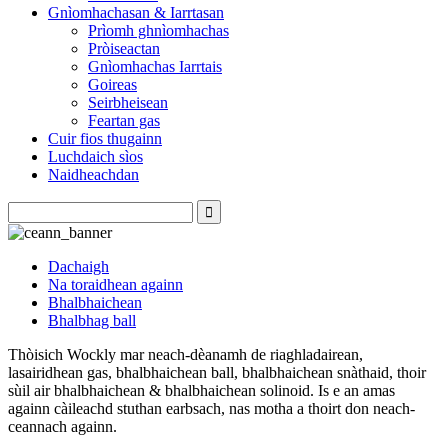
Gnìomhachasan & Iarrtasan
Prìomh ghnìomhachas
Pròiseactan
Gnìomhachas Iarrtais
Goireas
Seirbheisean
Feartan gas
Cuir fios thugainn
Luchdaich sìos
Naidheachdan
Dachaigh
Na toraidhean againn
Bhalbhaichean
Bhalbhag ball
Thòisich Wockly mar neach-dèanamh de riaghladairean,
lasairidhean gas, bhalbhaichean ball, bhalbhaichean snàthaid, thoir
sùil air bhalbhaichean & bhalbhaichean solinoid. Is e an amas
againn càileachd stuthan earbsach, nas motha a thoirt don neach-
ceannach againn.