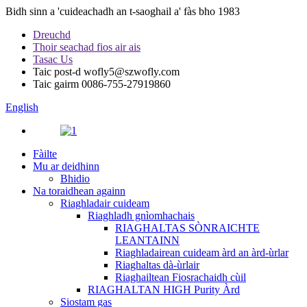
Bidh sinn a 'cuideachadh an t-saoghail a' fàs bho 1983
Dreuchd
Thoir seachad fios air ais
Tasac Us
Taic post-d
wofly5@szwofly.com
Taic gairm
0086-755-27919860
English
Fàilte
Mu ar deidhinn
Bhidio
Na toraidhean againn
Riaghladair cuideam
Riaghladh gnìomhachais
RIAGHALTAS SÒNRAICHTE
LEANTAINN
Riaghladairean cuideam àrd an àrd-ùrlar
Riaghaltas dà-ùrlair
Riaghailtean Fiosrachaidh cùil
RIAGHALTAN HIGH Purity Àrd
Siostam gas