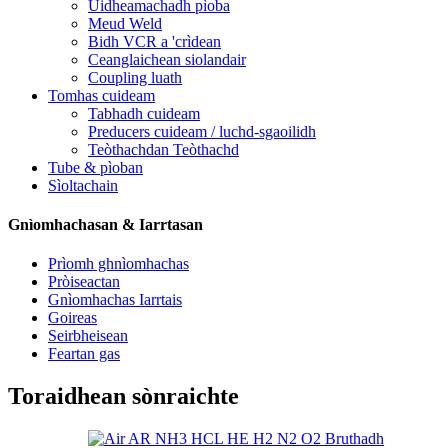
Uidheamachadh pìoba
Meud Weld
Bidh VCR a 'crìdean
Ceanglaichean siolandair
Coupling luath
Tomhas cuideam
Tabhadh cuideam
Preducers cuideam / luchd-sgaoilidh
Teòthachdan Teòthachd
Tube & pìoban
Sìoltachain
Gnìomhachasan & Iarrtasan
Prìomh ghnìomhachas
Pròiseactan
Gnìomhachas Iarrtais
Goireas
Seirbheisean
Feartan gas
Toraidhean sònraichte