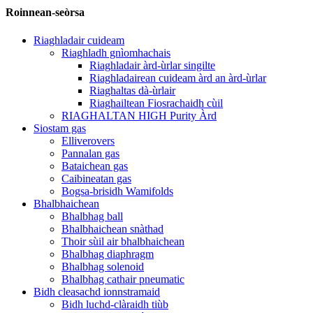
Roinnean-seòrsa
Riaghladair cuideam
Riaghladh gnìomhachais
Riaghladair àrd-ùrlar singilte
Riaghladairean cuideam àrd an àrd-ùrlar
Riaghaltas dà-ùrlair
Riaghailtean Fiosrachaidh cùil
RIAGHALTAN HIGH Purity Àrd
Siostam gas
Elliverovers
Pannalan gas
Bataichean gas
Caibineatan gas
Bogsa-brisidh Wamifolds
Bhalbhaichean
Bhalbhag ball
Bhalbhaichean snàthad
Thoir sùil air bhalbhaichean
Bhalbhag diaphragm
Bhalbhag solenoid
Bhalbhag cathair pneumatic
Bidh cleasachd ionnstramaid
Bidh luchd-clàraidh tiùb