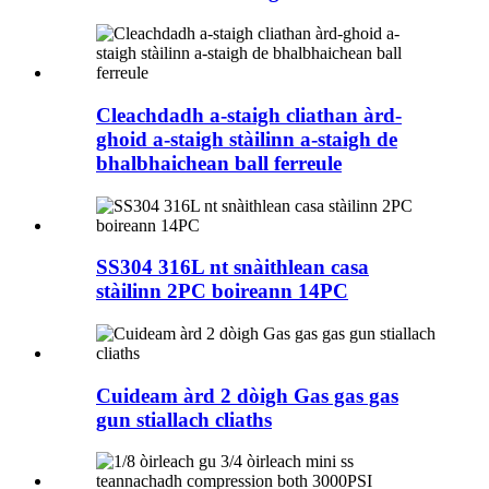
Cleachdadh a-staigh cliathan àrd-
ghoid a-staigh stàilinn a-staigh de
bhalbhaichean ball ferreule
SS304 316L nt snàithlean casa
stàilinn 2PC boireann 14PC
Cuideam àrd 2 dòigh Gas gas gas
gun stiallach cliaths