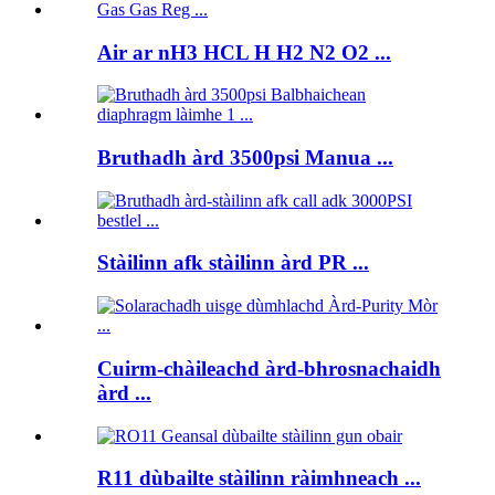
Air ar nH3 HCL H H2 N2 O2 ...
Bruthadh àrd 3500psi Manua ...
Stàilinn afk stàilinn àrd PR ...
Cuirm-chàileachd àrd-bhrosnachaidh
àrd ...
R11 dùbailte stàilinn ràimhneach ...