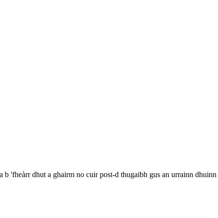
a b 'fheàrr dhut a ghairm no cuir post-d thugaibh gus an urrainn dhuin