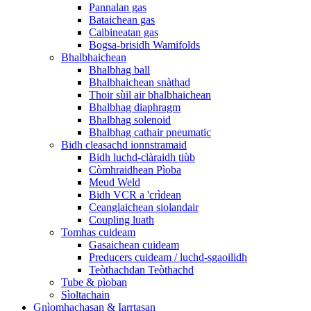
Pannalan gas
Bataichean gas
Caibineatan gas
Bogsa-brisidh Wamifolds
Bhalbhaichean
Bhalbhag ball
Bhalbhaichean snàthad
Thoir sùil air bhalbhaichean
Bhalbhag diaphragm
Bhalbhag solenoid
Bhalbhag cathair pneumatic
Bidh cleasachd ionnstramaid
Bidh luchd-clàraidh tiùb
Còmhraidhean Pìoba
Meud Weld
Bidh VCR a 'crìdean
Ceanglaichean siolandair
Coupling luath
Tomhas cuideam
Gasaichean cuideam
Preducers cuideam / luchd-sgaoilidh
Teòthachdan Teòthachd
Tube & pìoban
Sìoltachain
Gnìomhachasan & Iarrtasan