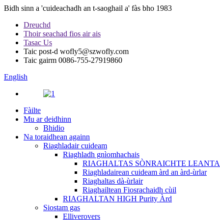
Bidh sinn a 'cuideachadh an t-saoghail a' fàs bho 1983
Dreuchd
Thoir seachad fios air ais
Tasac Us
Taic post-d
wofly5@szwofly.com
Taic gairm
0086-755-27919860
English
Fàilte
Mu ar deidhinn
Bhidio
Na toraidhean againn
Riaghladair cuideam
Riaghladh gnìomhachais
RIAGHALTAS SÒNRAICHTE LEANTA
Riaghladairean cuideam àrd an àrd-ùrlar
Riaghaltas dà-ùrlair
Riaghailtean Fiosrachaidh cùil
RIAGHALTAN HIGH Purity Àrd
Siostam gas
Elliverovers