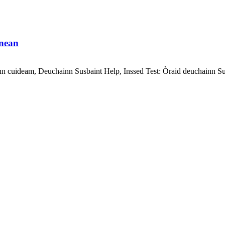
nnean
ainn cuideam, Deuchainn Susbaint Help, Inssed Test: Òraid deuchainn S