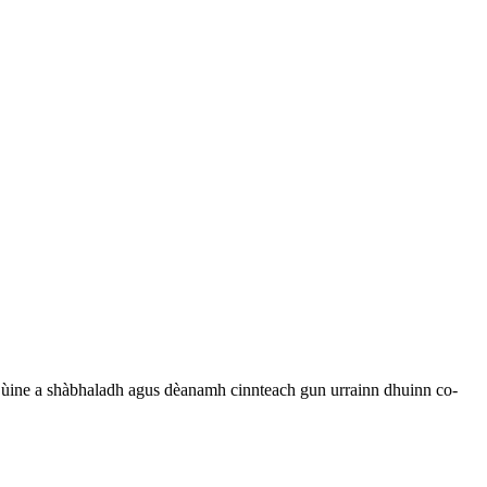
n ùine a shàbhaladh agus dèanamh cinnteach gun urrainn dhuinn co-