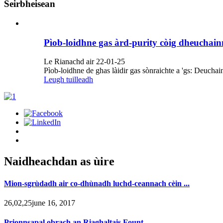
Seirbheisean
Pìob-loidhne gas àrd-purity còig dheuchai
Le Rianachd air 22-01-25
Pìob-loidhne de ghas làidir gas sònraichte a 'gs: Deuch
Leugh tuilleadh
Naidheachdan as ùire
Mion-sgrùdadh air co-dhùnadh luchd-ceannach cèin ...
26,02,25june 16, 2017
Prionnsapal obrach an Riaghaltais Fount ...