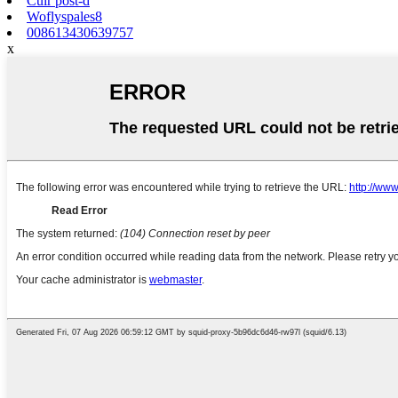
Cuir post-d
Woflyspales8
008613430639757
x