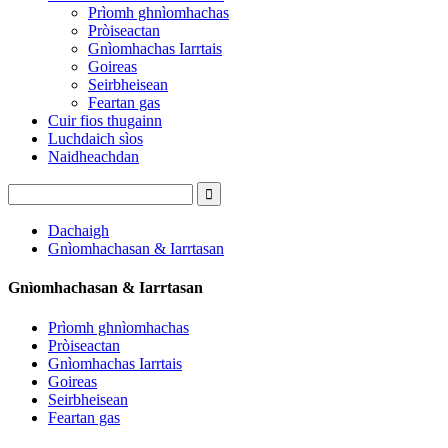
Prìomh ghnìomhachas
Pròiseactan
Gnìomhachas Iarrtais
Goireas
Seirbheisean
Feartan gas
Cuir fios thugainn
Luchdaich sìos
Naidheachdan
Dachaigh
Gnìomhachasan & Iarrtasan
Gnìomhachasan & Iarrtasan
Prìomh ghnìomhachas
Pròiseactan
Gnìomhachas Iarrtais
Goireas
Seirbheisean
Feartan gas