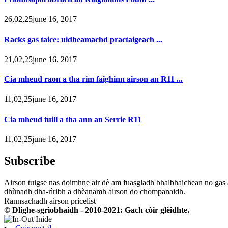
26,02,25june 16, 2017
Racks gas taice: uidheamachd practaigeach ...
21,02,25june 16, 2017
Cia mheud raon a tha rim faighinn airson an R11 ...
11,02,25june 16, 2017
Cia mheud tuill a tha ann an Serrie R11
11,02,25june 16, 2017
Subscribe
Airson tuigse nas doimhne air dè am fuasgladh bhalbhaichean no gas 
dhùnadh dha-rìribh a dhèanamh airson do chompanaidh.
Rannsachadh airson pricelist
© Dlighe-sgrìobhaidh - 2010-2021: Gach còir glèidhte.