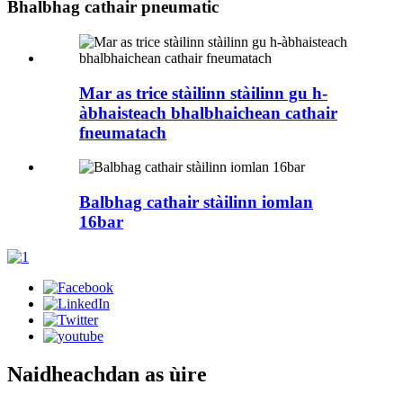
Bhalbhag cathair pneumatic
Mar as trice stàilinn stàilinn gu h-
àbhaisteach bhalbhaichean cathair
fneumatach
Balbhag cathair stàilinn iomlan
16bar
Naidheachdan as ùire