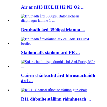
Air ar nH3 HCL H H2 N2 O2 ...
Bruthadh àrd 3500psi Manua ...
Stàilinn afk stàilinn àrd PR ...
Cuirm-chàileachd àrd-bhrosnachaidh
àrd ...
R11 dùbailte stàilinn ràimhneach ...