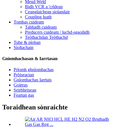
Meud Weld
Bidh VCR a 'crìdean
Ceanglaichean siolandair
Coupling luath
Tomhas cuideam
Tabhadh cuideam
Preducers cuideam / luchd-sgaoilidh
Teòthachdan Teòthachd
Tube & pìoban
Sìoltachain
Gnìomhachasan & Iarrtasan
Prìomh ghnìomhachas
Pròiseactan
Gnìomhachas Iarrtais
Goireas
Seirbheisean
Feartan gas
Toraidhean sònraichte