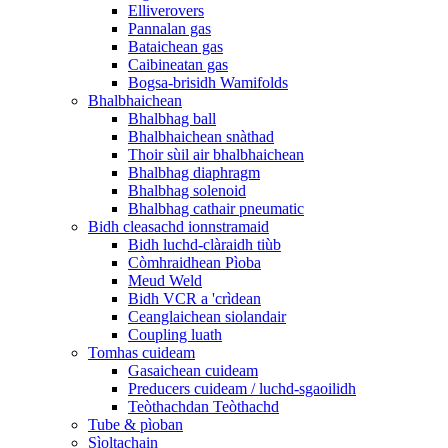
Elliverovers
Pannalan gas
Bataichean gas
Caibineatan gas
Bogsa-brisidh Wamifolds
Bhalbhaichean
Bhalbhag ball
Bhalbhaichean snàthad
Thoir sùil air bhalbhaichean
Bhalbhag diaphragm
Bhalbhag solenoid
Bhalbhag cathair pneumatic
Bidh cleasachd ionnstramaid
Bidh luchd-clàraidh tiùb
Còmhraidhean Pìoba
Meud Weld
Bidh VCR a 'crìdean
Ceanglaichean siolandair
Coupling luath
Tomhas cuideam
Gasaichean cuideam
Preducers cuideam / luchd-sgaoilidh
Teòthachdan Teòthachd
Tube & pìoban
Sìoltachain