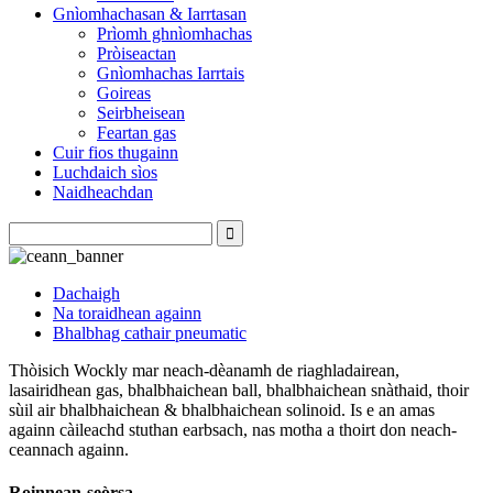
Gnìomhachasan & Iarrtasan
Prìomh ghnìomhachas
Pròiseactan
Gnìomhachas Iarrtais
Goireas
Seirbheisean
Feartan gas
Cuir fios thugainn
Luchdaich sìos
Naidheachdan
Dachaigh
Na toraidhean againn
Bhalbhag cathair pneumatic
Thòisich Wockly mar neach-dèanamh de riaghladairean,
lasairidhean gas, bhalbhaichean ball, bhalbhaichean snàthaid, thoir
sùil air bhalbhaichean & bhalbhaichean solinoid. Is e an amas
againn càileachd stuthan earbsach, nas motha a thoirt don neach-
ceannach againn.
Roinnean-seòrsa