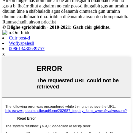
Airson tuigse nas doimhne air dè am fuasgladh bhalbhaichean no
gas a b 'fheàrr dhut a ghairm no cuir post-d thugaibh gus an urrainn
dhuinn ùine a shàbhaladh agus dèanamh cinnteach gun urrainn
dhuinn co-dhùnadh dha-rìribh a dhèanamh airson do chompanaidh.
Rannsachadh airson pricelist
© Dlighe-sgrìobhaidh - 2010-2021: Gach còir glèidhte.
Cuir post-d
Woflyspales8
008613430639757
x