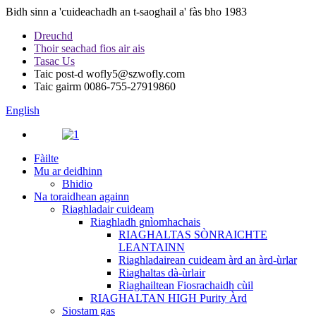
Bidh sinn a 'cuideachadh an t-saoghail a' fàs bho 1983
Dreuchd
Thoir seachad fios air ais
Tasac Us
Taic post-d
wofly5@szwofly.com
Taic gairm
0086-755-27919860
English
Fàilte
Mu ar deidhinn
Bhidio
Na toraidhean againn
Riaghladair cuideam
Riaghladh gnìomhachais
RIAGHALTAS SÒNRAICHTE
LEANTAINN
Riaghladairean cuideam àrd an àrd-ùrlar
Riaghaltas dà-ùrlair
Riaghailtean Fiosrachaidh cùil
RIAGHALTAN HIGH Purity Àrd
Siostam gas