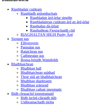
Riaghladair cuideam
Riaghladh gnìomhachais
Riaghladair àrd-ùrlar singilte
Riaghladairean cuideam àrd an àrd-ùrlar
Riaghaltas dà-ùrlair
Riaghailtean Fiosrachaidh cùil
RIAGHALTAN HIGH Purity Àrd
Siostam gas
Elliverovers
Pannalan gas
Bataichean gas
Caibineatan gas
Bogsa-brisidh Wamifolds
Bhalbhaichean
Bhalbhag ball
Bhalbhaichean snàthad
Thoir sùil air bhalbhaichean
Bhalbhag diaphragm
Bhalbhag solenoid
Bhalbhag cathair pneumatic
Bidh cleasachd ionnstramaid
Bidh luchd-clàraidh tiùb
Uidheamachadh pìoba