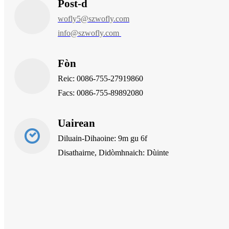
Post-d
wofly5@szwofly.com
info@szwofly.com
Fòn
Reic: 0086-755-27919860
Facs: 0086-755-89892080
Uairean
Diluain-Dihaoine: 9m gu 6f
Disathairne, Didòmhnaich: Dùinte