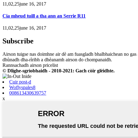
11,02,25june 16, 2017
Cia mheud tuill a tha ann an Serrie R11
11,02,25june 16, 2017
Subscribe
Airson tuigse nas doimhne air dè am fuasgladh bhalbhaichean no gas 
dhùnadh dha-rìribh a dhèanamh airson do chompanaidh.
Rannsachadh airson pricelist
© Dlighe-sgrìobhaidh - 2010-2021: Gach còir glèidhte.
Cuir post-d
Woflyspales8
008613430639757
x