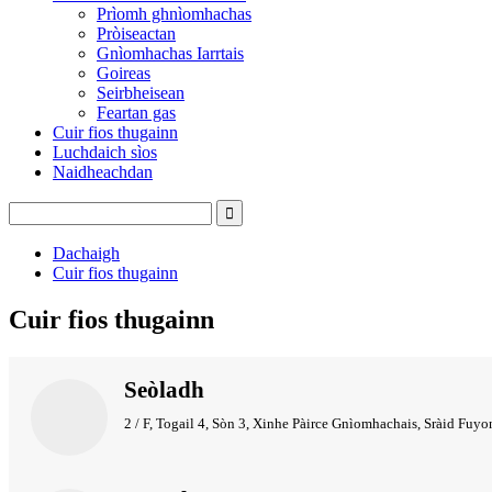
Prìomh ghnìomhachas
Pròiseactan
Gnìomhachas Iarrtais
Goireas
Seirbheisean
Feartan gas
Cuir fios thugainn
Luchdaich sìos
Naidheachdan
Dachaigh
Cuir fios thugainn
Cuir fios thugainn
Seòladh
2 / F, Togail 4, Sòn 3, Xinhe Pàirce Gnìomhachais, Sràid Fuy