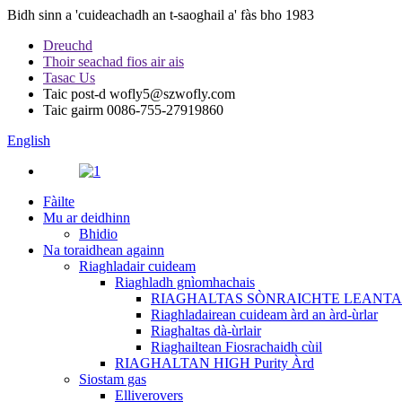
Bidh sinn a 'cuideachadh an t-saoghail a' fàs bho 1983
Dreuchd
Thoir seachad fios air ais
Tasac Us
Taic post-d
wofly5@szwofly.com
Taic gairm
0086-755-27919860
English
Fàilte
Mu ar deidhinn
Bhidio
Na toraidhean againn
Riaghladair cuideam
Riaghladh gnìomhachais
RIAGHALTAS SÒNRAICHTE LEANTA
Riaghladairean cuideam àrd an àrd-ùrlar
Riaghaltas dà-ùrlair
Riaghailtean Fiosrachaidh cùil
RIAGHALTAN HIGH Purity Àrd
Siostam gas
Elliverovers