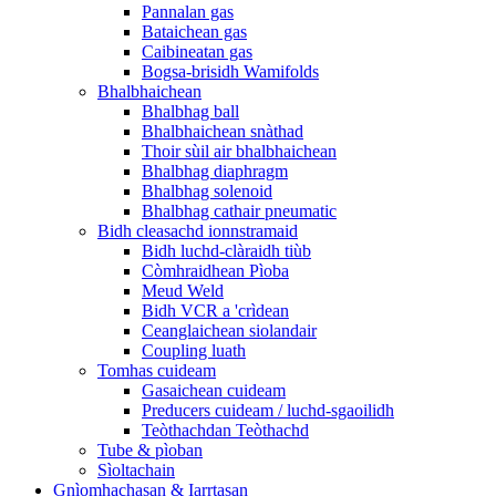
Pannalan gas
Bataichean gas
Caibineatan gas
Bogsa-brisidh Wamifolds
Bhalbhaichean
Bhalbhag ball
Bhalbhaichean snàthad
Thoir sùil air bhalbhaichean
Bhalbhag diaphragm
Bhalbhag solenoid
Bhalbhag cathair pneumatic
Bidh cleasachd ionnstramaid
Bidh luchd-clàraidh tiùb
Còmhraidhean Pìoba
Meud Weld
Bidh VCR a 'crìdean
Ceanglaichean siolandair
Coupling luath
Tomhas cuideam
Gasaichean cuideam
Preducers cuideam / luchd-sgaoilidh
Teòthachdan Teòthachd
Tube & pìoban
Sìoltachain
Gnìomhachasan & Iarrtasan