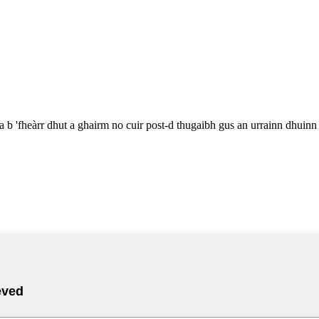
a b 'fheàrr dhut a ghairm no cuir post-d thugaibh gus an urrainn dhuin