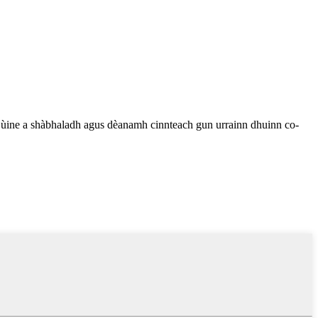
n ùine a shàbhaladh agus dèanamh cinnteach gun urrainn dhuinn co-