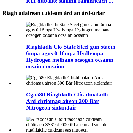
R11 dùbailte stàilinn ràimhneach ...
Riaghladairean cuideam àrd an àrd-ùrlar
Riaghladh Clò State Steel gun staoin
6mpa agus 0.16mpa Hydlympa
Hydrogen methane ocsogen ocsainn
ocsainn ocsainn
Cga580 Riaghladh Clò-bhualadh
Àrd-chriomag airson 300 Bàr
Nitrogeon siolandair