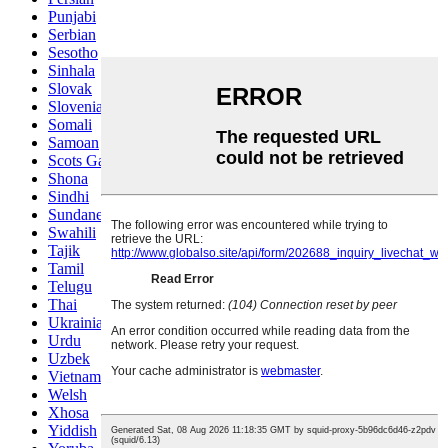
Punjabi
Serbian
Sesotho
Sinhala
Slovak
Slovenian
Somali
Samoan
Scots Gaelic
Shona
Sindhi
Sundanese
Swahili
Tajik
Tamil
Telugu
Thai
Ukrainian
Urdu
Uzbek
Vietnamese
Welsh
Xhosa
Yiddish