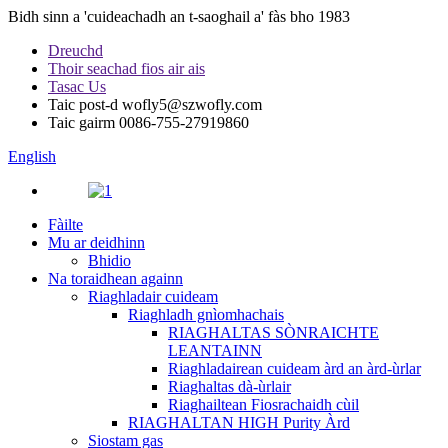
Bidh sinn a 'cuideachadh an t-saoghail a' fàs bho 1983
Dreuchd
Thoir seachad fios air ais
Tasac Us
Taic post-d
wofly5@szwofly.com
Taic gairm
0086-755-27919860
English
Fàilte
Mu ar deidhinn
Bhidio
Na toraidhean againn
Riaghladair cuideam
Riaghladh gnìomhachais
RIAGHALTAS SÒNRAICHTE
LEANTAINN
Riaghladairean cuideam àrd an àrd-ùrlar
Riaghaltas dà-ùrlair
Riaghailtean Fiosrachaidh cùil
RIAGHALTAN HIGH Purity Àrd
Siostam gas