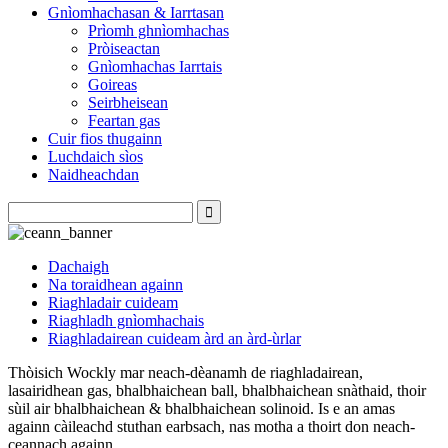
Gnìomhachasan & Iarrtasan
Prìomh ghnìomhachas
Pròiseactan
Gnìomhachas Iarrtais
Goireas
Seirbheisean
Feartan gas
Cuir fios thugainn
Luchdaich sìos
Naidheachdan
Dachaigh
Na toraidhean againn
Riaghladair cuideam
Riaghladh gnìomhachais
Riaghladairean cuideam àrd an àrd-ùrlar
Thòisich Wockly mar neach-dèanamh de riaghladairean,
lasairidhean gas, bhalbhaichean ball, bhalbhaichean snàthaid, thoir
sùil air bhalbhaichean & bhalbhaichean solinoid. Is e an amas
againn càileachd stuthan earbsach, nas motha a thoirt don neach-
ceannach againn.