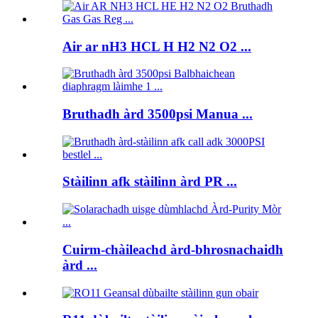
Air ar nH3 HCL H H2 N2 O2 ...
Bruthadh àrd 3500psi Manua ...
Stàilinn afk stàilinn àrd PR ...
Cuirm-chàileachd àrd-bhrosnachaidh
àrd ...