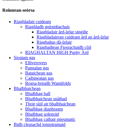
Roinnean-seòrsa
Riaghladair cuideam
Riaghladh gnìomhachais
Riaghladair àrd-ùrlar singilte
Riaghladairean cuideam àrd an àrd-ùrlar
Riaghaltas dà-ùrlair
Riaghailtean Fiosrachaidh cùil
RIAGHALTAN HIGH Purity Àrd
Siostam gas
Elliverovers
Pannalan gas
Bataichean gas
Caibineatan gas
Bogsa-brisidh Wamifolds
Bhalbhaichean
Bhalbhag ball
Bhalbhaichean snàthad
Thoir sùil air bhalbhaichean
Bhalbhag diaphragm
Bhalbhag solenoid
Bhalbhag cathair pneumatic
Bidh cleasachd ionnstramaid