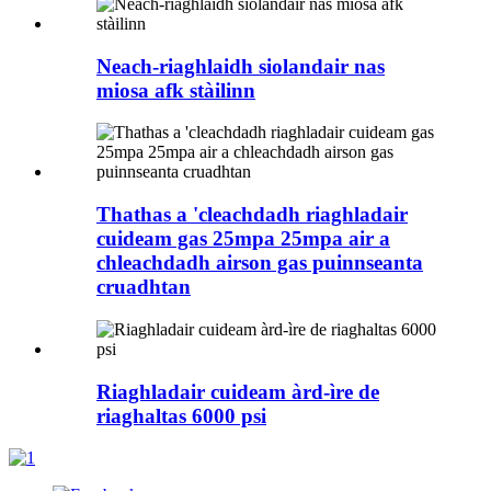
Neach-riaghlaidh siolandair nas
miosa afk stàilinn
Thathas a 'cleachdadh riaghladair
cuideam gas 25mpa 25mpa air a
chleachdadh airson gas puinnseanta
cruadhtan
Riaghladair cuideam àrd-ìre de
riaghaltas 6000 psi