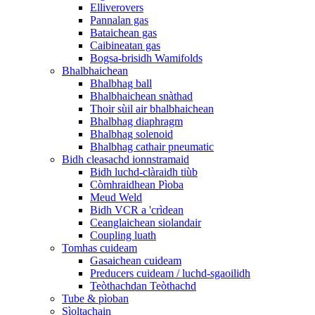
Elliverovers
Pannalan gas
Bataichean gas
Caibineatan gas
Bogsa-brisidh Wamifolds
Bhalbhaichean
Bhalbhag ball
Bhalbhaichean snàthad
Thoir sùil air bhalbhaichean
Bhalbhag diaphragm
Bhalbhag solenoid
Bhalbhag cathair pneumatic
Bidh cleasachd ionnstramaid
Bidh luchd-clàraidh tiùb
Còmhraidhean Pìoba
Meud Weld
Bidh VCR a 'crìdean
Ceanglaichean siolandair
Coupling luath
Tomhas cuideam
Gasaichean cuideam
Preducers cuideam / luchd-sgaoilidh
Teòthachdan Teòthachd
Tube & pìoban
Sìoltachain