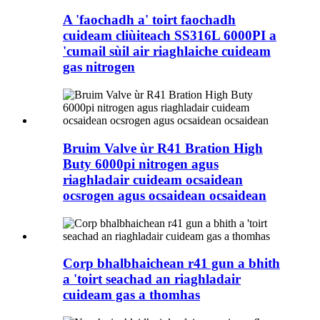
A 'faochadh a' toirt faochadh
cuideam cliùiteach SS316L 6000PI a
'cumail sùil air riaghlaiche cuideam
gas nitrogen
Bruim Valve ùr R41 Bration High
Buty 6000pi nitrogen agus
riaghladair cuideam ocsaidean
ocsrogen agus ocsaidean ocsaidean
Corp bhalbhaichean r41 gun a bhith
a 'toirt seachad an riaghladair
cuideam gas a thomhas