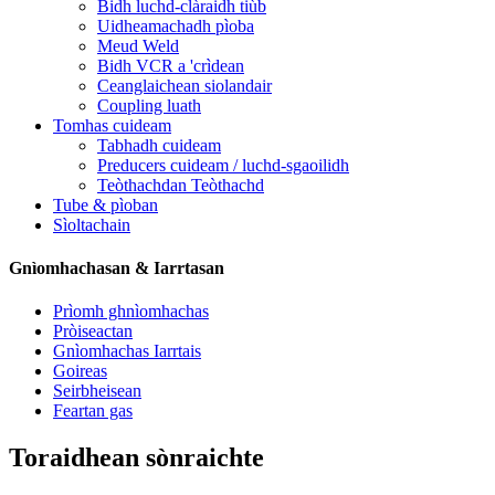
Bidh luchd-clàraidh tiùb
Uidheamachadh pìoba
Meud Weld
Bidh VCR a 'crìdean
Ceanglaichean siolandair
Coupling luath
Tomhas cuideam
Tabhadh cuideam
Preducers cuideam / luchd-sgaoilidh
Teòthachdan Teòthachd
Tube & pìoban
Sìoltachain
Gnìomhachasan & Iarrtasan
Prìomh ghnìomhachas
Pròiseactan
Gnìomhachas Iarrtais
Goireas
Seirbheisean
Feartan gas
Toraidhean sònraichte