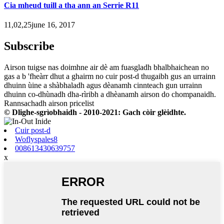
Cia mheud tuill a tha ann an Serrie R11
11,02,25june 16, 2017
Subscribe
Airson tuigse nas doimhne air dè am fuasgladh bhalbhaichean no
gas a b 'fheàrr dhut a ghairm no cuir post-d thugaibh gus an urrainn
dhuinn ùine a shàbhaladh agus dèanamh cinnteach gun urrainn
dhuinn co-dhùnadh dha-rìribh a dhèanamh airson do chompanaidh.
Rannsachadh airson pricelist
© Dlighe-sgrìobhaidh - 2010-2021: Gach còir glèidhte.
Cuir post-d
Woflyspales8
008613430639757
x