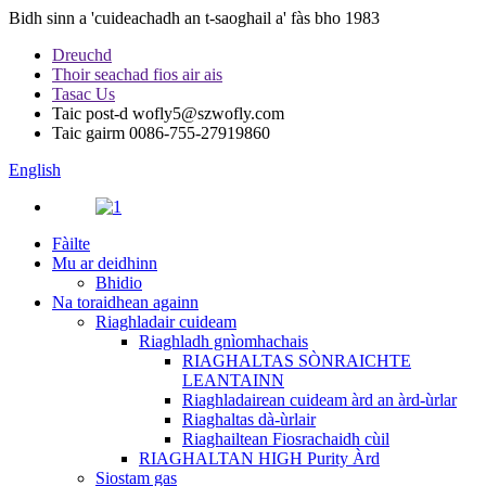
Bidh sinn a 'cuideachadh an t-saoghail a' fàs bho 1983
Dreuchd
Thoir seachad fios air ais
Tasac Us
Taic post-d
wofly5@szwofly.com
Taic gairm
0086-755-27919860
English
Fàilte
Mu ar deidhinn
Bhidio
Na toraidhean againn
Riaghladair cuideam
Riaghladh gnìomhachais
RIAGHALTAS SÒNRAICHTE
LEANTAINN
Riaghladairean cuideam àrd an àrd-ùrlar
Riaghaltas dà-ùrlair
Riaghailtean Fiosrachaidh cùil
RIAGHALTAN HIGH Purity Àrd
Siostam gas