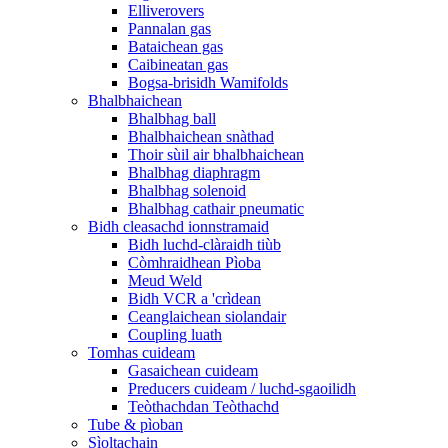
Elliverovers
Pannalan gas
Bataichean gas
Caibineatan gas
Bogsa-brisidh Wamifolds
Bhalbhaichean
Bhalbhag ball
Bhalbhaichean snàthad
Thoir sùil air bhalbhaichean
Bhalbhag diaphragm
Bhalbhag solenoid
Bhalbhag cathair pneumatic
Bidh cleasachd ionnstramaid
Bidh luchd-clàraidh tiùb
Còmhraidhean Pìoba
Meud Weld
Bidh VCR a 'crìdean
Ceanglaichean siolandair
Coupling luath
Tomhas cuideam
Gasaichean cuideam
Preducers cuideam / luchd-sgaoilidh
Teòthachdan Teòthachd
Tube & pìoban
Sìoltachain