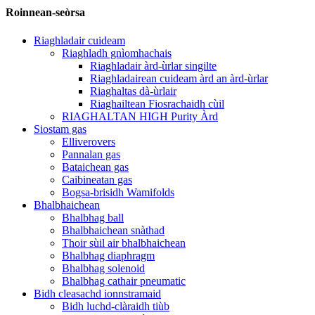
Roinnean-seòrsa
Riaghladair cuideam
Riaghladh gnìomhachais
Riaghladair àrd-ùrlar singilte
Riaghladairean cuideam àrd an àrd-ùrlar
Riaghaltas dà-ùrlair
Riaghailtean Fiosrachaidh cùil
RIAGHALTAN HIGH Purity Àrd
Siostam gas
Elliverovers
Pannalan gas
Bataichean gas
Caibineatan gas
Bogsa-brisidh Wamifolds
Bhalbhaichean
Bhalbhag ball
Bhalbhaichean snàthad
Thoir sùil air bhalbhaichean
Bhalbhag diaphragm
Bhalbhag solenoid
Bhalbhag cathair pneumatic
Bidh cleasachd ionnstramaid
Bidh luchd-clàraidh tiùb