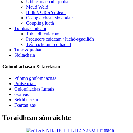
Uidheamachadh pìoba
Meud Weld
Bidh VCR a 'crìdean
Ceanglaichean siolandair
Coupling luath
Tomhas cuideam
Tabhadh cuideam
Preducers cuideam / luchd-sgaoilidh
Teòthachdan Teòthachd
Tube & pìoban
Sìoltachain
Gnìomhachasan & Iarrtasan
Prìomh ghnìomhachas
Pròiseactan
Gnìomhachas Iarrtais
Goireas
Seirbheisean
Feartan gas
Toraidhean sònraichte