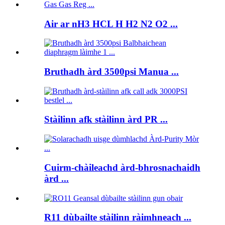
Air ar nH3 HCL H H2 N2 O2 ...
Bruthadh àrd 3500psi Manua ...
Stàilinn afk stàilinn àrd PR ...
Cuirm-chàileachd àrd-bhrosnachaidh
àrd ...
R11 dùbailte stàilinn ràimhneach ...