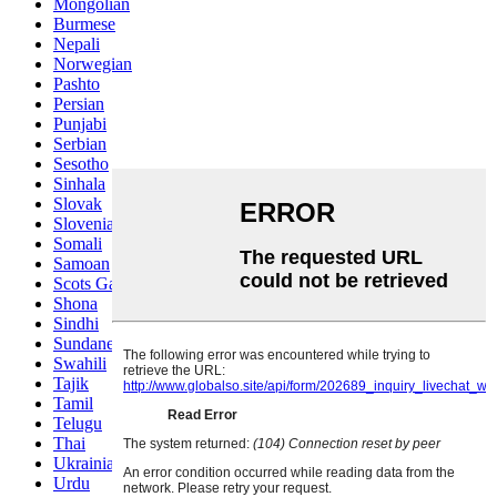
Mongolian
Burmese
Nepali
Norwegian
Pashto
Persian
Punjabi
Serbian
Sesotho
Sinhala
Slovak
Slovenian
Somali
Samoan
Scots Gaelic
Shona
Sindhi
Sundanese
Swahili
Tajik
Tamil
Telugu
Thai
Ukrainian
Urdu