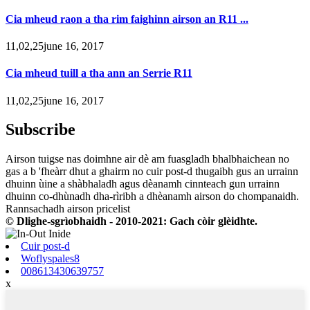
Cia mheud raon a tha rim faighinn airson an R11 ...
11,02,25june 16, 2017
Cia mheud tuill a tha ann an Serrie R11
11,02,25june 16, 2017
Subscribe
Airson tuigse nas doimhne air dè am fuasgladh bhalbhaichean no
gas a b 'fheàrr dhut a ghairm no cuir post-d thugaibh gus an urrainn
dhuinn ùine a shàbhaladh agus dèanamh cinnteach gun urrainn
dhuinn co-dhùnadh dha-rìribh a dhèanamh airson do chompanaidh.
Rannsachadh airson pricelist
© Dlighe-sgrìobhaidh - 2010-2021: Gach còir glèidhte.
Cuir post-d
Woflyspales8
008613430639757
x