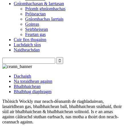
Gnìomhachasan & Iarrtasan
Prìomh ghnìomhachas
Pròiseactan
Gnìomhachas Iarrtais
Goireas
Seirbheisean
Feartan gas
Cuir fios thugainn
Luchdaich sìos
Naidheachdan
Dachaigh
Na toraidhean againn
Bhalbhaichean
Bhalbhag diaphragm
Thòisich Wockly mar neach-dèanamh de riaghladairean,
lasairidhean gas, bhalbhaichean ball, bhalbhaichean snàthaid, thoir
sùil air bhalbhaichean & bhalbhaichean solinoid. Is e an amas
againn càileachd stuthan earbsach, nas motha a thoirt don neach-
ceannach againn.