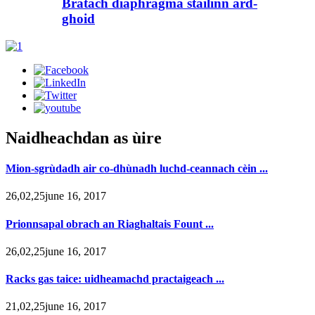
Bratach diaphragma stàilinn àrd-
ghoid
Naidheachdan as ùire
Mion-sgrùdadh air co-dhùnadh luchd-ceannach cèin ...
26,02,25june 16, 2017
Prionnsapal obrach an Riaghaltais Fount ...
26,02,25june 16, 2017
Racks gas taice: uidheamachd practaigeach ...
21,02,25june 16, 2017