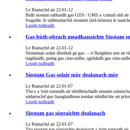
Le Rianachd air 22-01-12
Bidh siostam rabhaidh gas GDS / GMS a 'cumail sùil air a
fosgailte, le uidheamachd siostaim (àrd-ùrlaran) le suaich
Leugh tuilleadh
Gas bùth-obrach meadhanaichte Siostam s
Le Rianachd air 22-01-12
Siostaman solair dùmhail ga gas - - ri fhaighinn ann an rù
riaghlaidh, puing gas cinn-uidhe, sgrùdadh gas cinn-uid
Leugh tuilleadh
Siostam Gas solair mòr dealanach mòr
Le Rianachd air 22-01-07
Tha e a 'toirt iomradh air stèidheachadh siostam solarach
nàdarrachd gus fuasglaidhean iomlan stèidhichte air prìo
Leugh tuilleadh
Siostam gas sònraichte dealanach
Le Rianachd air 22-01-07
Tha siostam gas sònraichte dealanach a 'toirt iomradh air