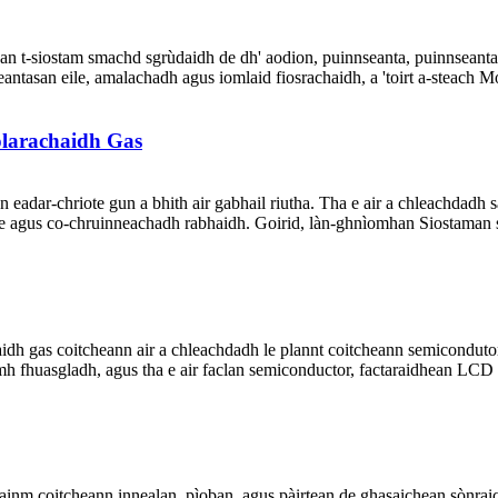
n t-siostam smachd sgrùdaidh de dh' aodion, puinnseanta, puinnseanta a
eantasan eile, amalachadh agus iomlaid fiosrachaidh, a 'toirt a-steach M
olarachaidh Gas
n eadar-chriote gun a bhith air gabhail riutha. Tha e air a chleachdadh s
he agus co-chruinneachadh rabhaidh. Goirid, làn-ghnìomhan Siostaman so
aidh gas coitcheann air a chleachdadh le plannt coitcheann semicondutor
mh fhuasgladh, agus tha e air faclan semiconductor, factaraidhean LCD 
 ainm coitcheann innealan, pìoban, agus pàirtean de ghasaichean sònraic