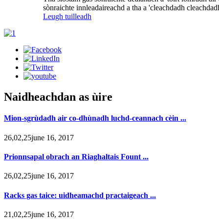
sònraichte innleadaireachd a tha a 'cleachdadh cleachdadh
Leugh tuilleadh
Naidheachdan as ùire
Mion-sgrùdadh air co-dhùnadh luchd-ceannach cèin ...
26,02,25june 16, 2017
Prionnsapal obrach an Riaghaltais Fount ...
26,02,25june 16, 2017
Racks gas taice: uidheamachd practaigeach ...
21,02,25june 16, 2017