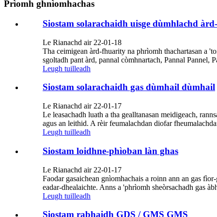
Prìomh ghnìomhachas
Siostam solarachaidh uisge dùmhlachd àrd
Le Rianachd air 22-01-18
Tha ceimigean àrd-fhuarity na phrìomh thachartasan a 'to
sgoltadh pant àrd, pannal còmhnartach, Pannal Pannel, P
Leugh tuilleadh
Siostam solarachaidh gas dùmhail dùmhail
Le Rianachd air 22-01-17
Le leasachadh luath a tha gealltanasan meidigeach, rann
agus an leithid. A rèir feumalachdan diofar fheumalachdan
Leugh tuilleadh
Siostam loidhne-phìoban làn ghas
Le Rianachd air 22-01-17
Faodar gasaichean gnìomhachais a roinn ann an gas fìo
eadar-dhealaichte. Anns a 'phrìomh sheòrsachadh gas àbhai
Leugh tuilleadh
Siostam rabhaidh GDS / GMS GMS