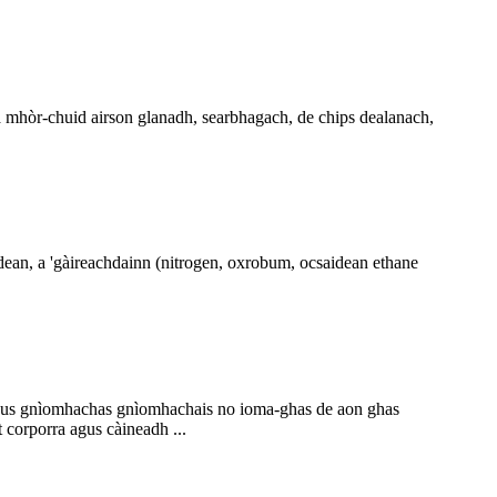
sa mhòr-chuid airson glanadh, searbhagach, de chips dealanach,
dean, a 'gàireachdainn (nitrogen, oxrobum, ocsaidean ethane
agus gnìomhachas gnìomhachais no ioma-ghas de aon ghas
 corporra agus càineadh ...