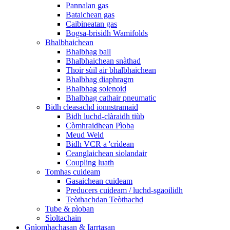
Pannalan gas
Bataichean gas
Caibineatan gas
Bogsa-brisidh Wamifolds
Bhalbhaichean
Bhalbhag ball
Bhalbhaichean snàthad
Thoir sùil air bhalbhaichean
Bhalbhag diaphragm
Bhalbhag solenoid
Bhalbhag cathair pneumatic
Bidh cleasachd ionnstramaid
Bidh luchd-clàraidh tiùb
Còmhraidhean Pìoba
Meud Weld
Bidh VCR a 'crìdean
Ceanglaichean siolandair
Coupling luath
Tomhas cuideam
Gasaichean cuideam
Preducers cuideam / luchd-sgaoilidh
Teòthachdan Teòthachd
Tube & pìoban
Sìoltachain
Gnìomhachasan & Iarrtasan