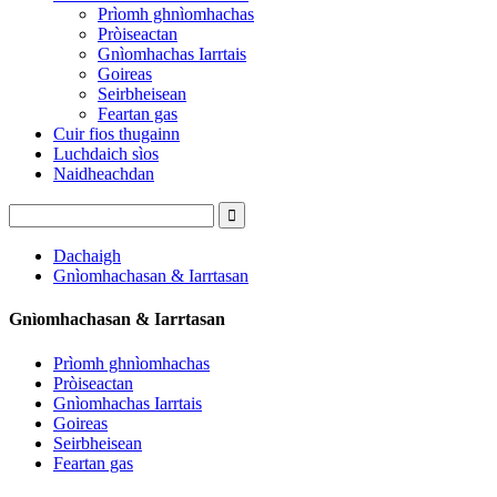
Prìomh ghnìomhachas
Pròiseactan
Gnìomhachas Iarrtais
Goireas
Seirbheisean
Feartan gas
Cuir fios thugainn
Luchdaich sìos
Naidheachdan
Dachaigh
Gnìomhachasan & Iarrtasan
Gnìomhachasan & Iarrtasan
Prìomh ghnìomhachas
Pròiseactan
Gnìomhachas Iarrtais
Goireas
Seirbheisean
Feartan gas