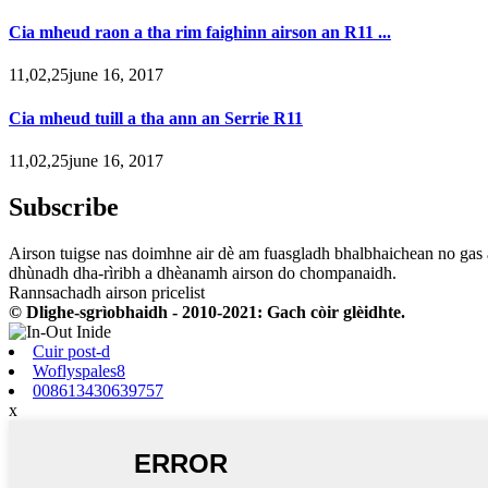
Cia mheud raon a tha rim faighinn airson an R11 ...
11,02,25june 16, 2017
Cia mheud tuill a tha ann an Serrie R11
11,02,25june 16, 2017
Subscribe
Airson tuigse nas doimhne air dè am fuasgladh bhalbhaichean no gas 
dhùnadh dha-rìribh a dhèanamh airson do chompanaidh.
Rannsachadh airson pricelist
© Dlighe-sgrìobhaidh - 2010-2021: Gach còir glèidhte.
Cuir post-d
Woflyspales8
008613430639757
x