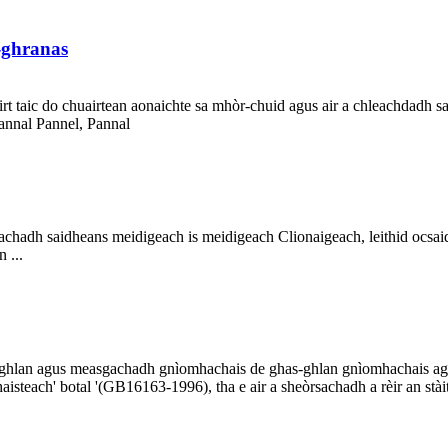
-ghranas
irt taic do chuairtean aonaichte sa mhòr-chuid agus air a chleachdadh 
annal Pannel, Pannal
sachadh saidheans meidigeach is meidigeach Clionaigeach, leithid ocsai
 ...
r-ghlan agus measgachadh gnìomhachais de ghas-ghlan gnìomhachais 
steach' botal '(GB16163-1996), tha e air a sheòrsachadh a rèir an stàit