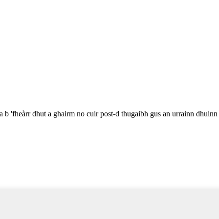
a b 'fheàrr dhut a ghairm no cuir post-d thugaibh gus an urrainn dhuin