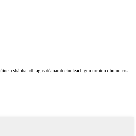
n ùine a shàbhaladh agus dèanamh cinnteach gun urrainn dhuinn co-