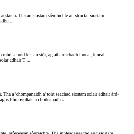
odaich. Tha an siostam stèidhichte air structar siostam
odbu ...
a mhòr-chuid leis an stòr, ag atharrachadh inneal, inneal
lar adhair T ...
. Tha a 'chompanaidh a' toirt seachad siostam solair adhair àrd-
agus Photovoltaic a choileanadh ...
hte, pròiseasan sònraichte. Tha innleadaireachd an t-siostam