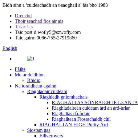
Bidh sinn a 'cuideachadh an t-saoghail a' fàs bho 1983
Dreuchd
Thoir seachad fios air ais
Tasac Us
Taic post-d
wofly5@szwofly.com
Taic gairm
0086-755-27919860
English
Fàilte
Mu ar deidhinn
Bhidio
Na toraidhean againn
Riaghladair cuideam
Riaghladh gnìomhachais
RIAGHALTAS SÒNRAICHTE LEANTA
Riaghladairean cuideam àrd an àrd-ùrlar
Riaghaltas dà-ùrlair
Riaghailtean Fiosrachaidh cùil
RIAGHALTAN HIGH Purity Àrd
Siostam gas
Elliverovers