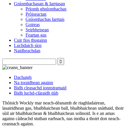
Gnìomhachasan & Iarrtasan
Prìomh ghnìomhachas
Pròiseactan
Gnìomhachas Iarrtais
Goireas
Seirbheisean
Feartan gas
Cuir fios thugainn
Luchdaich sìos
Naidheachdan
Dachaigh
Na toraidhean againn
Bidh cleasachd ionnstramaid
Bidh luchd-clàraidh tiùb
Thòisich Wockly mar neach-dèanamh de riaghladairean,
lasairidhean gas, bhalbhaichean ball, bhalbhaichean snàthaid, thoir
sùil air bhalbhaichean & bhalbhaichean solinoid. Is e an amas
againn càileachd stuthan earbsach, nas motha a thoirt don neach-
ceannach againn.