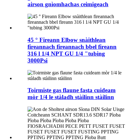
airson gnìomhachas ceimigeach
45 ° Fireann Elbow snàithlean
fireannach fireannach bbel fireann
316 l 1/4 NPT GU 1/4 "tubing
3000Psi
Toirmiste gas flaune fasta cuideam
mòr 1/4 le stàladh stàilinn stàilinn