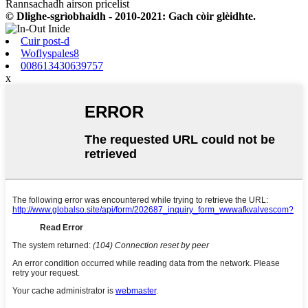
Rannsachadh airson pricelist
© Dlighe-sgrìobhaidh - 2010-2021: Gach còir glèidhte.
Cuir post-d
Woflyspales8
008613430639757
x