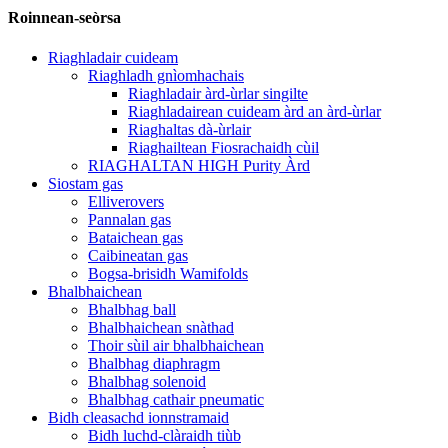
Roinnean-seòrsa
Riaghladair cuideam
Riaghladh gnìomhachais
Riaghladair àrd-ùrlar singilte
Riaghladairean cuideam àrd an àrd-ùrlar
Riaghaltas dà-ùrlair
Riaghailtean Fiosrachaidh cùil
RIAGHALTAN HIGH Purity Àrd
Siostam gas
Elliverovers
Pannalan gas
Bataichean gas
Caibineatan gas
Bogsa-brisidh Wamifolds
Bhalbhaichean
Bhalbhag ball
Bhalbhaichean snàthad
Thoir sùil air bhalbhaichean
Bhalbhag diaphragm
Bhalbhag solenoid
Bhalbhag cathair pneumatic
Bidh cleasachd ionnstramaid
Bidh luchd-clàraidh tiùb