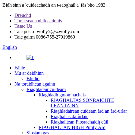
Bidh sinn a 'cuideachadh an t-saoghail a' fàs bho 1983
Dreuchd
Thoir seachad fios air ais
Tasac Us
Taic post-d
wofly5@szwofly.com
Taic gairm
0086-755-27919860
English
Fàilte
Mu ar deidhinn
Bhidio
Na toraidhean againn
Riaghladair cuideam
Riaghladh gnìomhachais
RIAGHALTAS SÒNRAICHTE
LEANTAINN
Riaghladairean cuideam àrd an àrd-ùrlar
Riaghaltas dà-ùrlair
Riaghailtean Fiosrachaidh cùil
RIAGHALTAN HIGH Purity Àrd
Siostam gas