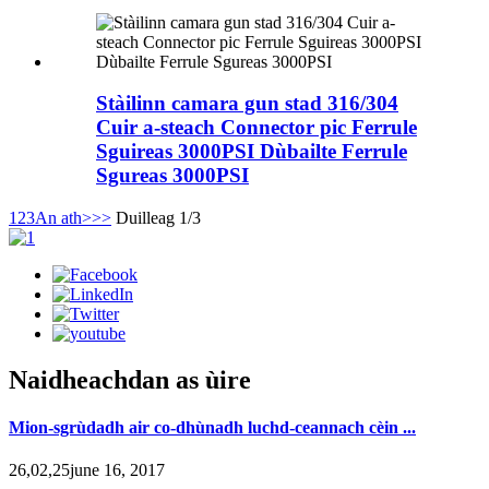
Stàilinn camara gun stad 316/304
Cuir a-steach Connector pic Ferrule
Sguireas 3000PSI Dùbailte Ferrule
Sgureas 3000PSI
1
2
3
An ath>
>>
Duilleag 1/3
Naidheachdan as ùire
Mion-sgrùdadh air co-dhùnadh luchd-ceannach cèin ...
26,02,25june 16, 2017