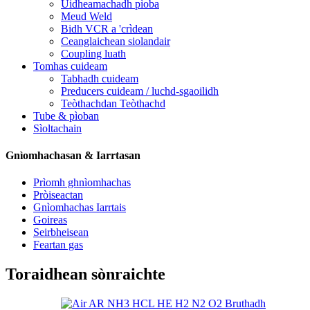
Uidheamachadh pìoba
Meud Weld
Bidh VCR a 'crìdean
Ceanglaichean siolandair
Coupling luath
Tomhas cuideam
Tabhadh cuideam
Preducers cuideam / luchd-sgaoilidh
Teòthachdan Teòthachd
Tube & pìoban
Sìoltachain
Gnìomhachasan & Iarrtasan
Prìomh ghnìomhachas
Pròiseactan
Gnìomhachas Iarrtais
Goireas
Seirbheisean
Feartan gas
Toraidhean sònraichte