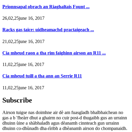
Prionnsapal obrach an Riaghaltais Fount ...
26,02,25june 16, 2017
Racks gas taice: uidheamachd practaigeach ...
21,02,25june 16, 2017
Cia mheud raon a tha rim faighinn airson an R11 ...
11,02,25june 16, 2017
Cia mheud tuill a tha ann an Serrie R11
11,02,25june 16, 2017
Subscribe
Airson tuigse nas doimhne air dè am fuasgladh bhalbhaichean no
gas a b 'fheàrr dhut a ghairm no cuir post-d thugaibh gus an urrainn
dhuinn ùine a shàbhaladh agus dèanamh cinnteach gun urrainn
dhuinn co-dhùnadh dha-rìribh a dhèanamh airson do chompanaidh.