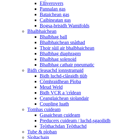
Elliverovers
Pannalan gas
Bataichean gas
Caibineatan gas
Bogsa-brisidh Wamifolds
Bhalbhaichean
Bhalbhag ball
Bhalbhaichean snàthad
Thoir sùil air bhalbhaichean
Bhalbhag diaphragm
Bhalbhag solenoid
Bhalbhag cathair pneumatic
Bidh cleasachd ionnstramaid
Bidh luchd-clàraidh tiùb
Còmhraidhean Pìoba
Meud Weld
Bidh VCR a 'crìdean
Ceanglaichean siolandair
Coupling luath
Tomhas cuideam
Gasaichean cuideam
Preducers cuideam / luchd-sgaoilidh
Teòthachdan Teòthachd
Tube & pìoban
Sìoltachain