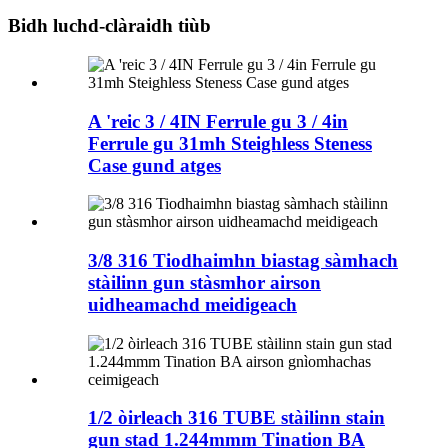
Bidh luchd-clàraidh tiùb
A 'reic 3 / 4IN Ferrule gu 3 / 4in
Ferrule gu 31mh Steighless Steness
Case gund atges
3/8 316 Tiodhaimhn biastag sàmhach
stàilinn gun stàsmhor airson
uidheamachd meidigeach
1/2 òirleach 316 TUBE stàilinn stain
gun stad 1.244mmm Tination BA