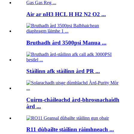
Air ar nH3 HCL H H2 N2 O2 ...
Bruthadh àrd 3500psi Manua ...
Stàilinn afk stàilinn àrd PR ...
Cuirm-chàileachd àrd-bhrosnachaidh
àrd ...
R11 dùbailte stàilinn ràimhneach ...