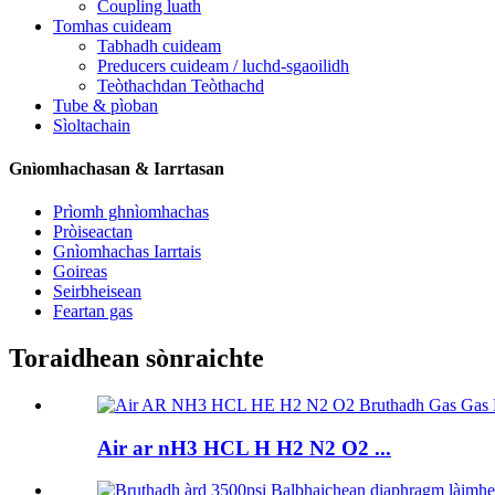
Coupling luath
Tomhas cuideam
Tabhadh cuideam
Preducers cuideam / luchd-sgaoilidh
Teòthachdan Teòthachd
Tube & pìoban
Sìoltachain
Gnìomhachasan & Iarrtasan
Prìomh ghnìomhachas
Pròiseactan
Gnìomhachas Iarrtais
Goireas
Seirbheisean
Feartan gas
Toraidhean sònraichte
Air ar nH3 HCL H H2 N2 O2 ...