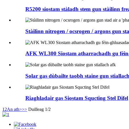
R5200 siostam stàladh stem gun stàilinn fr
Stàilinn nitrogen / ocsrogen / argons gun s
AFK WL300 Siostam atharrachadh gu fèin-g
Solar gas dùbailte taobh staine gun stiallac
Riaghladair gas Siostam Squcting Stel Difel
1
2
An ath>
>>
Duilleag 1/2