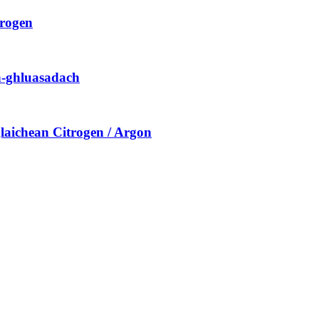
trogen
in-ghluasadach
aichean Citrogen / Argon