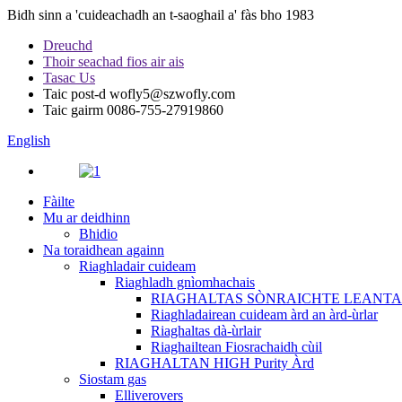
Bidh sinn a 'cuideachadh an t-saoghail a' fàs bho 1983
Dreuchd
Thoir seachad fios air ais
Tasac Us
Taic post-d
wofly5@szwofly.com
Taic gairm
0086-755-27919860
English
Fàilte
Mu ar deidhinn
Bhidio
Na toraidhean againn
Riaghladair cuideam
Riaghladh gnìomhachais
RIAGHALTAS SÒNRAICHTE LEANTA
Riaghladairean cuideam àrd an àrd-ùrlar
Riaghaltas dà-ùrlair
Riaghailtean Fiosrachaidh cùil
RIAGHALTAN HIGH Purity Àrd
Siostam gas
Elliverovers