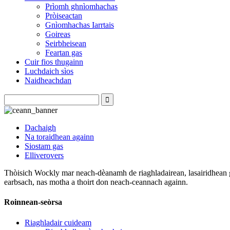
Prìomh ghnìomhachas
Pròiseactan
Gnìomhachas Iarrtais
Goireas
Seirbheisean
Feartan gas
Cuir fios thugainn
Luchdaich sìos
Naidheachdan
Dachaigh
Na toraidhean againn
Siostam gas
Elliverovers
Thòisich Wockly mar neach-dèanamh de riaghladairean, lasairidhean ga
earbsach, nas motha a thoirt don neach-ceannach againn.
Roinnean-seòrsa
Riaghladair cuideam