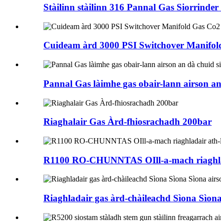
Stàilinn stàilinn 316 Pannal Gas Siorrinder 
Cuideam àrd 3000 PSI Switchover Manifol
Pannal Gas làimhe gas obair-lann airson an
Riaghalair Gas Àrd-fhiosrachadh 200bar
R1100 RO-CHUNNTAS OIll-a-mach riaghladai
Riaghladair gas àrd-chàileachd Sìona Sìon