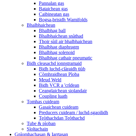
Pannalan gas
Bataichean gas
Caibineatan gas
Bogsa-brisidh Wamifolds
Bhalbhaichean
Bhalbhag ball
Bhalbhaichean snàthad
Thoir sùil air bhalbhaichean
Bhalbhag diaphragm
Bhalbhag solenoid
Bhalbhag cathair pneumatic
Bidh cleasachd ionnstramaid
Bidh luchd-clàraidh tiùb
Còmhraidhean Pìoba
Meud Weld
Bidh VCR a 'crìdean
Ceanglaichean siolandair
Coupling luath
Tomhas cuideam
Gasaichean cuideam
Preducers cuideam / luchd-sgaoilidh
Teòthachdan Teòthachd
Tube & pìoban
Sìoltachain
Gnìomhachasan & Iarrtasan