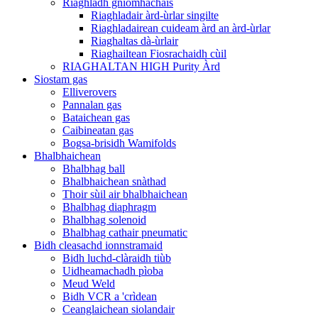
Riaghladh gnìomhachais
Riaghladair àrd-ùrlar singilte
Riaghladairean cuideam àrd an àrd-ùrlar
Riaghaltas dà-ùrlair
Riaghailtean Fiosrachaidh cùil
RIAGHALTAN HIGH Purity Àrd
Siostam gas
Elliverovers
Pannalan gas
Bataichean gas
Caibineatan gas
Bogsa-brisidh Wamifolds
Bhalbhaichean
Bhalbhag ball
Bhalbhaichean snàthad
Thoir sùil air bhalbhaichean
Bhalbhag diaphragm
Bhalbhag solenoid
Bhalbhag cathair pneumatic
Bidh cleasachd ionnstramaid
Bidh luchd-clàraidh tiùb
Uidheamachadh pìoba
Meud Weld
Bidh VCR a 'crìdean
Ceanglaichean siolandair