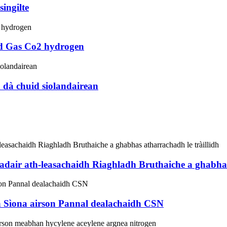
singilte
d Gas Co2 hydrogen
 dà chuid siolandairean
r ath-leasachaidh Riaghladh Bruthaiche a ghabhas a
a Sìona airson Pannal dealachaidh CSN