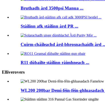
Bruthadh àrd 3500psi Manua ...
Stàilinn afk stàilinn àrd PR ...
Cuirm-chàileachd àrd-bhrosnachaidh àrd ..
R11 dùbailte stàilinn ràimhneach ...
Elliverovers
WL200 200bar Demi-fèin-fèin-ghluasadach