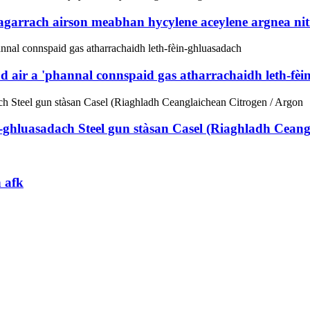
eagarrach airson meabhan hycylene aceylene argnea ni
tad air a 'phannal connspaid gas atharrachaidh leth-fè
hluasadach Steel gun stàsan Casel (Riaghladh Ceangl
h afk