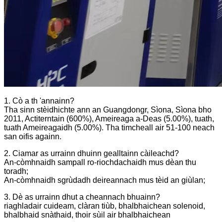
1. Cò a th 'annainn?
Tha sinn stèidhichte ann an Guangdongr, Sìona, Sìona bho
2011, Actiterntain (600%), Ameireaga a-Deas (5.00%), tuath,
tuath Ameireagaidh (5.00%). Tha timcheall air 51-100 neach
san oifis againn.
2. Ciamar as urrainn dhuinn gealltainn càileachd?
An-còmhnaidh sampall ro-riochdachaidh mus dèan thu
toradh;
An-còmhnaidh sgrùdadh deireannach mus tèid an giùlan;
3. Dè as urrainn dhut a cheannach bhuainn?
riaghladair cuideam, clàran tiùb, bhalbhaichean solenoid,
bhalbhaid snàthaid, thoir sùil air bhalbhaichean