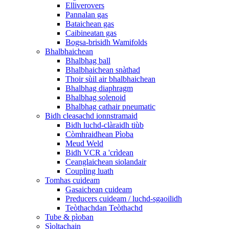
Elliverovers
Pannalan gas
Bataichean gas
Caibineatan gas
Bogsa-brisidh Wamifolds
Bhalbhaichean
Bhalbhag ball
Bhalbhaichean snàthad
Thoir sùil air bhalbhaichean
Bhalbhag diaphragm
Bhalbhag solenoid
Bhalbhag cathair pneumatic
Bidh cleasachd ionnstramaid
Bidh luchd-clàraidh tiùb
Còmhraidhean Pìoba
Meud Weld
Bidh VCR a 'crìdean
Ceanglaichean siolandair
Coupling luath
Tomhas cuideam
Gasaichean cuideam
Preducers cuideam / luchd-sgaoilidh
Teòthachdan Teòthachd
Tube & pìoban
Sìoltachain