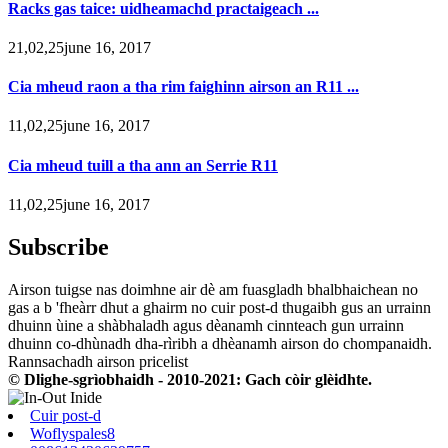
Racks gas taice: uidheamachd practaigeach ...
21,02,25june 16, 2017
Cia mheud raon a tha rim faighinn airson an R11 ...
11,02,25june 16, 2017
Cia mheud tuill a tha ann an Serrie R11
11,02,25june 16, 2017
Subscribe
Airson tuigse nas doimhne air dè am fuasgladh bhalbhaichean no
gas a b 'fheàrr dhut a ghairm no cuir post-d thugaibh gus an urrainn
dhuinn ùine a shàbhaladh agus dèanamh cinnteach gun urrainn
dhuinn co-dhùnadh dha-rìribh a dhèanamh airson do chompanaidh.
Rannsachadh airson pricelist
© Dlighe-sgrìobhaidh - 2010-2021: Gach còir glèidhte.
Cuir post-d
Woflyspales8