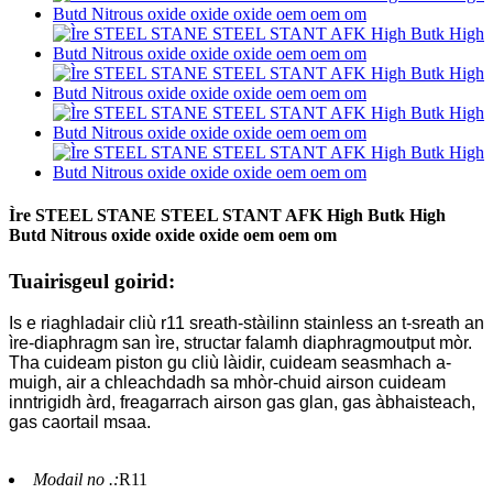
Ìre STEEL STANE STEEL STANT AFK High Butk High
Butd Nitrous oxide oxide oxide oem oem om
Tuairisgeul goirid:
Is e riaghladair cliù r11 sreath-stàilinn stainless an t-sreath an
ìre-diaphragm san ìre, structar falamh diaphragmoutput mòr.
Tha cuideam piston gu cliù làidir, cuideam seasmhach a-
muigh, air a chleachdadh sa mhòr-chuid airson cuideam
inntrigidh àrd, freagarrach airson gas glan, gas àbhaisteach,
gas caortail msaa.
Modail no .:
R11