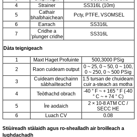
4
Strainer
SS316L (10m)
Cathair
5
Pcty, PTFE, VSOMSEL
bhalbhaichean
6
Earrach
SS316L
Cridhe a
7
SS316L
'plunger cridhe
Dàta teignigeach
1
Maxt Haget Profuinte
500,3000 PSig
0 ~ 25, 0 ~ 50, 0 ~ 100,
2
Raon cuideam output
0 ~ 250, 0 ~ 500 PSig
Cuideam deuchainn
1.5 tursan de chuideam
3
sàbhailteachd
cuir a-steach as motha
-40 ° F ~ + 165 ° F (-40
4
Teòthachd obrach
° C ~ + 74 ° C)
2 × 10-8 ATM CC /
5
Ìre aodaich
SECC HE
6
Luach CV
0.08
Stiùireadh stàlaidh agus ro-shealladh air broilleach a
lughdachadh