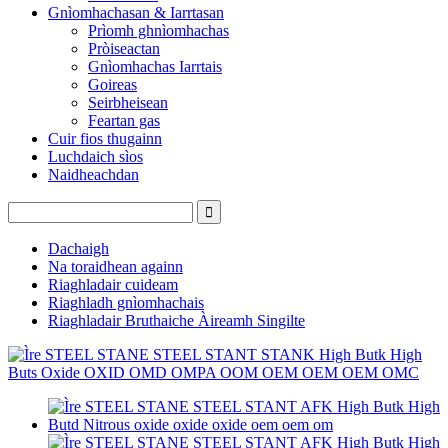
Gnìomhachasan & Iarrtasan
Prìomh ghnìomhachas
Pròiseactan
Gnìomhachas Iarrtais
Goireas
Seirbheisean
Feartan gas
Cuir fios thugainn
Luchdaich sìos
Naidheachdan
Dachaigh
Na toraidhean againn
Riaghladair cuideam
Riaghladh gnìomhachais
Riaghladair Bruthaiche Àireamh Singilte