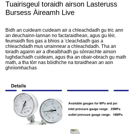
Tuairisgeul toraidh airson Lasteruss
Bursess Àireamh Live
Bidh an cuideam cuideam air a chleachdadh gu tric ann
an deuchainn-lannan no factaraidhean, agus gu lèir,
feumaidh fios gas a bhios a 'cleachdadh gas a
chleachdadh mus urrainnear a chleachdadh. Tha an
toradh againn air a dhealbhadh gu sònraichte airson
lughdachadh cuideam, agus tha an obair-obrach gu math
math, a tha tòrr nas bòidhche na toraidhean an aon
ghnìomhachas