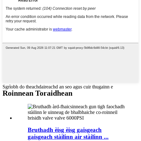
Sgrìobh do theachdaireachd an seo agus cuir thugainn e
Roinnean Toraidhean
Bruthadh èisg èisg gaisgeach
gaisgeach stàilinn air stàilinn ...