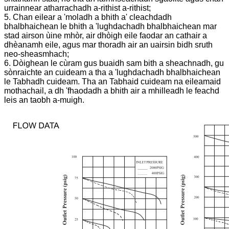
urrainnear atharrachadh a-rithist a-rithist;
5. Chan eilear a 'moladh a bhith a' cleachdadh
bhalbhaichean le bhith a 'lughdachadh bhalbhaichean mar
stad airson ùine mhòr, air dhòigh eile faodar an cathair a
dhèanamh eile, agus mar thoradh air an uairsin bidh sruth
neo-sheasmhach;
6. Dòighean le cùram gus buaidh sam bith a sheachnadh, gu
sònraichte an cuideam a tha a 'lughdachadh bhalbhaichean
le Tabhadh cuideam. Tha an Tabhaid cuideam na eileamaid
mothachail, a dh 'fhaodadh a bhith air a mhilleadh le feachd
leis an taobh a-muigh.