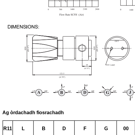
Ag òrdachadh fiosrachadh
R11
L
B
D
F
G
00