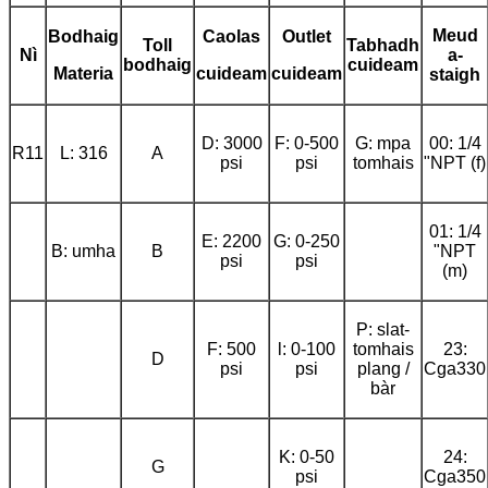
Meud
Bodhaig
Caolas
Outlet
Toll
Tabhadh
Nì
a-
bodhaig
cuideam
Materia
cuideam
cuideam
staigh
D: 3000
F: 0-500
G: mpa
00: 1/4
R11
L: 316
A
psi
psi
tomhais
"NPT (f)
01: 1/4
E: 2200
G: 0-250
B: umha
B
"NPT
psi
psi
(m)
P: slat-
F: 500
l: 0-100
tomhais
23:
D
psi
psi
plang /
Cga330
bàr
K: 0-50
24:
G
psi
Cga350