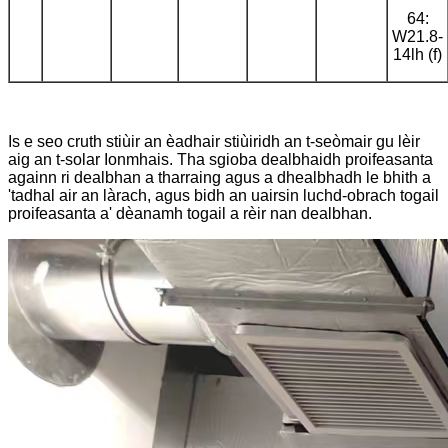
64:
W21.8-
14lh (f)
Is e seo cruth stiùir an èadhair stiùiridh an t-seòmair gu lèir
aig an t-solar Ionmhais. Tha sgioba dealbhaidh proifeasanta
againn ri dealbhan a tharraing agus a dhealbhadh le bhith a
'tadhal air an làrach, agus bidh an uairsin luchd-obrach togail
proifeasanta a' dèanamh togail a rèir nan dealbhan.