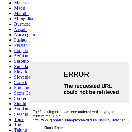
Maltese
Maori
Marathi
Mongolian
Burmese
Nepali
Norwegian
Pashto
Persian
Punjabi
Serbian
Sesotho
Sinhala
Slovak
Slovenian
Somali
Samoan
Scots Gaelic
Shona
Sindhi
Sundanese
Swahili
Tajik
Tamil
Telugu