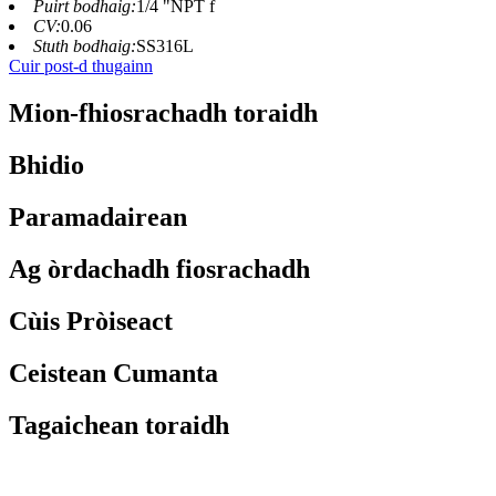
Puirt bodhaig:
1/4 "NPT f
CV:
0.06
Stuth bodhaig:
SS316L
Cuir post-d thugainn
Mion-fhiosrachadh toraidh
Bhidio
Paramadairean
Ag òrdachadh fiosrachadh
Cùis Pròiseact
Ceistean Cumanta
Tagaichean toraidh