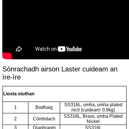
Sònrachadh airson Laster cuideam an
ìre-ìre
Liosta stuthan
SS316L, umha, umha plated
1
Bodhaig
nicil (cuideam: 0.9kg)
SS316L, Brass, umha Plated
2
Còmhdach
Nickel
3
Diaphragm
SS316L