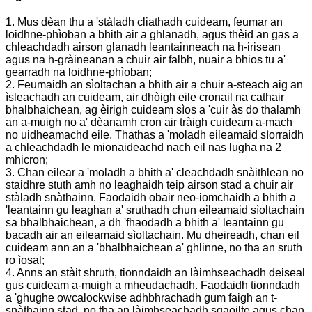
1. Mus dèan thu a 'stàladh cliathadh cuideam, feumar an
loidhne-phìoban a bhith air a ghlanadh, agus thèid an gas a
chleachdadh airson glanadh leantainneach na h-irisean
agus na h-gràineanan a chuir air falbh, nuair a bhios tu a'
gearradh na loidhne-phìoban;
2. Feumaidh an sìoltachan a bhith air a chuir a-steach aig an
ìsleachadh an cuideam, air dhòigh eile cronail na cathair
bhalbhaichean, ag èirigh cuideam sìos a 'cuir às do thalamh
an a-muigh no a' dèanamh cron air tràigh cuideam a-mach
no uidheamachd eile. Thathas a 'moladh eileamaid sìorraidh
a chleachdadh le mionaideachd nach eil nas lugha na 2
mhicron;
3. Chan eilear a 'moladh a bhith a' cleachdadh snàithlean no
staidhre ​​stuth amh no leaghaidh teip airson stad a chuir air
stàladh snàthainn. Faodaidh obair neo-iomchaidh a bhith a
'leantainn gu leaghan a' sruthadh chun eileamaid sìoltachain
sa bhalbhaichean, a dh 'fhaodadh a bhith a' leantainn gu
bacadh air an eileamaid sìoltachain. Mu dheireadh, chan eil
cuideam ann an a 'bhalbhaichean a' ghlinne, no tha an sruth
ro ìosal;
4. Anns an stàit shruth, tionndaidh an làimhseachadh deiseal
gus cuideam a-muigh a mheudachadh. Faodaidh tionndadh
a 'ghughe owcalockwise adhbhrachadh gum faigh an t-
snàthainn stad, no tha an làimhseachadh sgaoilte agus chan