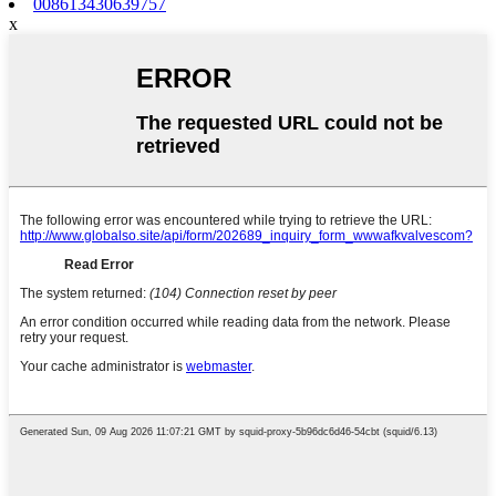
008613430639757
x