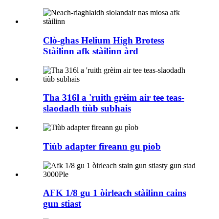
Clò-ghas Helium High Brotess
Stàilinn afk stàilinn àrd
Tha 316l a 'ruith grèim air tee teas-
slaodadh tiùb subhais
Tiùb adapter fireann gu pìob
AFK 1/8 gu 1 òirleach stàilinn cains
gun stiast