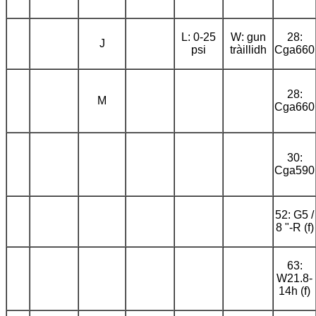
L: 0-25
W: gun
28:
J
psi
tràillidh
Cga660
28:
M
Cga660
30:
Cga590
52: G5 /
8 "-R (f)
63:
W21.8-
14h (f)