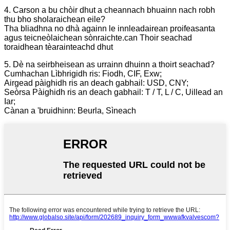
4. Carson a bu chòir dhut a cheannach bhuainn nach robh
thu bho sholaraichean eile?
Tha bliadhna no dhà againn le innleadairean proifeasanta
agus teicneòlaichean sònraichte.can Thoir seachad
toraidhean tèarainteachd dhut
5. Dè na seirbheisean as urrainn dhuinn a thoirt seachad?
Cumhachan Lìbhrigidh ris: Fiodh, CIF, Exw;
Airgead pàighidh ris an deach gabhail: USD, CNY;
Seòrsa Pàighidh ris an deach gabhail: T / T, L / C, Uillead an
Iar;
Cànan a 'bruidhinn: Beurla, Sìneach