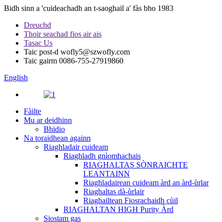
Bidh sinn a 'cuideachadh an t-saoghail a' fàs bho 1983
Dreuchd
Thoir seachad fios air ais
Tasac Us
Taic post-d
wofly5@szwofly.com
Taic gairm
0086-755-27919860
English
Fàilte
Mu ar deidhinn
Bhidio
Na toraidhean againn
Riaghladair cuideam
Riaghladh gnìomhachais
RIAGHALTAS SÒNRAICHTE
LEANTAINN
Riaghladairean cuideam àrd an àrd-ùrlar
Riaghaltas dà-ùrlair
Riaghailtean Fiosrachaidh cùil
RIAGHALTAN HIGH Purity Àrd
Siostam gas