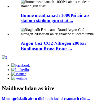
Bunne meadhanach 1000Psi air ais
stàilinn stàilinn gun stiat ...
Argon Co2 CO2 Nitrogen 200bar
Buidheann Bruss Brans ...
Naidheachdan as ùire
Mion-sgrùdadh air co-dhùnadh luchd-ceannach cèin ...