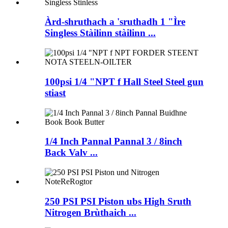
Àrd-shruthach a 'sruthadh 1 "Ìre
Singless Stàilinn stàilinn ...
100psi 1/4 "NPT f Hall Steel Steel gun
stiast
1/4 Inch Pannal Pannal 3 / 8inch
Back Valv ...
250 PSI PSI Piston ubs High Sruth
Nitrogen Brùthaich ...