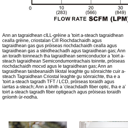
Ann an tagraidhean cILL-grèine a 'toirt a-steach tagraidhean
cealla grèine, criostalan Cill Riochdachaidh agus
tagraidhean gas gus pròiseas riochdachaidh cealla agus
tagraidhean gas a stèidheachadh agus tagraidhean gas; Ann
an toradh toinneach tha tagraidhean semiconductor a 'toirt a-
steach tagraidhean Semicondumontrachais toinnte, pròiseas
riochdachaidh mocvd agus le tagraidhean gas; Ann an
tagraidhean taisbeanaidh likstal leaghte gu sònraichte cuir a-
steach Tagraidhean Criostal leaghte gu sònraichte, tha e a
'toirt a-steach tagradh TFT / LCD, pròiseas toraidh agus
iarrtas a-steach; Ann a bhith a 'cleachdadh fiber optic, tha e a'
toirt a-steach tagradh fiber optigeach agus pròiseas toraidh
gnìomh ùr-nodha.