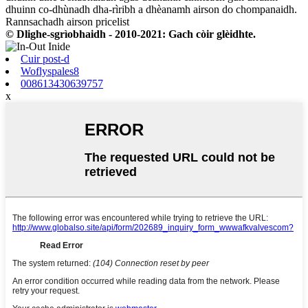
dhuinn co-dhùnadh dha-rìribh a dhèanamh airson do chompanaidh.
Rannsachadh airson pricelist
© Dlighe-sgrìobhaidh - 2010-2021: Gach còir glèidhte.
Cuir post-d
Woflyspales8
008613430639757
x