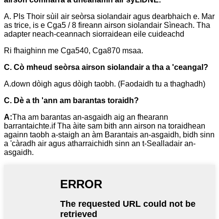
A. Pls Thoir sùil air seòrsa siolandair agus dearbhaich e. Mar
as trice, is e Cga5 / 8 fireann airson siolandair Sìneach. Tha
adapter neach-ceannach siorraidean eile cuideachd
Ri fhaighinn me Cga540, Cga870 msaa.
C. Cò mheud seòrsa airson siolandair a tha a 'ceangal?
A.down dòigh agus dòigh taobh. (Faodaidh tu a thaghadh)
C. Dè a th 'ann am barantas toraidh?
A:
Tha am barantas an-asgaidh aig an fhearann ​​
barrantaichte.if Tha àite sam bith ann airson na toraidhean
againn taobh a-staigh an àm Barantais an-asgaidh, bidh sinn
a 'càradh air agus atharraichidh sinn an t-Sealladair an-
asgaidh.