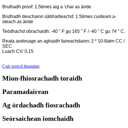
Bruthadh proof: 1.5times aig a 'char as àirde
Bruthadh deuchainn sàbhailteachd: 1.5times cuideam a-
steach as àirde
Teòdhachd obrachaidh: -40 ° F gu 165 ° F / -40 ° C gu 74 ° C.
Reata aodesage an aghaidh faireachdainn: 2 * 10-8atm CC /
SEC
Luach CV: 0.15
Cuir post-d thugainn
Mion-fhiosrachadh toraidh
Paramadairean
Ag òrdachadh fiosrachadh
Seòrsaichean iomchaidh