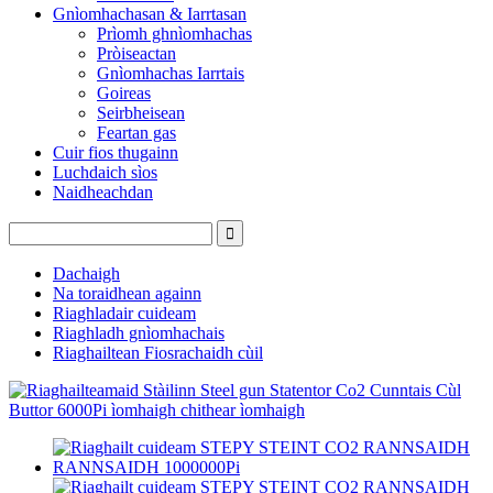
Gnìomhachasan & Iarrtasan
Prìomh ghnìomhachas
Pròiseactan
Gnìomhachas Iarrtais
Goireas
Seirbheisean
Feartan gas
Cuir fios thugainn
Luchdaich sìos
Naidheachdan
Dachaigh
Na toraidhean againn
Riaghladair cuideam
Riaghladh gnìomhachais
Riaghailtean Fiosrachaidh cùil