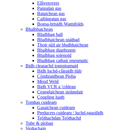
Elliverovers
Pannalan gas
Bataichean gas
Caibineatan gas
Bogsa-brisidh Wamifolds
Bhalbhaichean
Bhalbhag ball
Bhalbhaichean snàthad
Thoir sùil air bhalbhaichean
Bhalbhag diaphragm
Bhalbhag solenoid
Bhalbhag cathair pneumatic
Bidh cleasachd ionnstramaid
Bidh luchd-clàraidh tiùb
Còmhraidhean Pìoba
Meud Weld
Bidh VCR a 'crìdean
Ceanglaichean siolandair
Coupling luath
Tomhas cuideam
Gasaichean cuideam
Preducers cuideam / luchd-sgaoilidh
Teòthachdan Teòthachd
Tube & pìoban
Sìoltachain