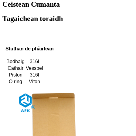
Ceistean Cumanta
Tagaichean toraidh
Stuthan de phàirtean
Bodhaig
316l
Cathair
Vesspel
Piston
316l
O-ring
Viton