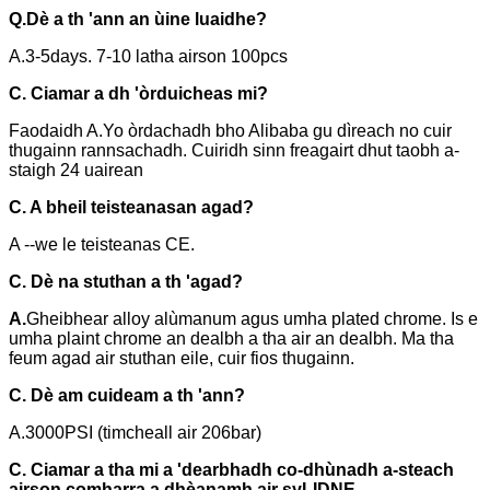
Q.
Dè a th 'ann an ùine luaidhe?
A.3-5days. 7-10 latha airson 100pcs
C. Ciamar a dh 'òrduicheas mi?
Faodaidh A.Yo òrdachadh bho Alibaba gu dìreach no cuir
thugainn rannsachadh. Cuiridh sinn freagairt dhut taobh a-
staigh 24 uairean
C. A bheil teisteanasan agad?
A --we le teisteanas CE.
C. Dè na stuthan a th 'agad?
A.
Gheibhear alloy alùmanum agus umha plated chrome. Is e
umha plaint chrome an dealbh a tha air an dealbh. Ma tha
feum agad air stuthan eile, cuir fios thugainn.
C. Dè am cuideam a th 'ann?
A.3000PSI (timcheall air 206bar)
C. Ciamar a tha mi a 'dearbhadh co-dhùnadh a-steach
airson comharra a dhèanamh air syLIDNE.