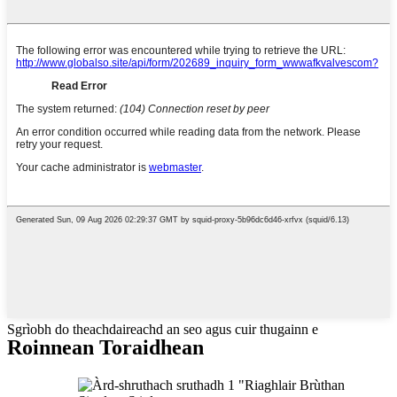
Sgrìobh do theachdaireachd an seo agus cuir thugainn e
Roinnean Toraidhean