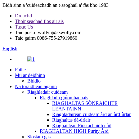
Bidh sinn a 'cuideachadh an t-saoghail a' fàs bho 1983
Dreuchd
Thoir seachad fios air ais
Tasac Us
Taic post-d
wofly5@szwofly.com
Taic gairm
0086-755-27919860
English
Fàilte
Mu ar deidhinn
Bhidio
Na toraidhean againn
Riaghladair cuideam
Riaghladh gnìomhachais
RIAGHALTAS SÒNRAICHTE
LEANTAINN
Riaghladairean cuideam àrd an àrd-ùrlar
Riaghaltas dà-ùrlair
Riaghailtean Fiosrachaidh cùil
RIAGHALTAN HIGH Purity Àrd
Siostam gas