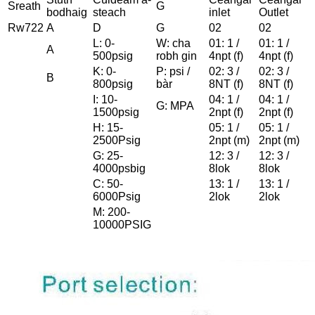
Sreath
G
bodhaig
steach
inlet
Outlet
Rw722
A
D
G
02
02
L: 0-
W: cha
01: 1 /
01: 1 /
A
500psig
robh gin
4npt (f)
4npt (f)
K: 0-
P: psi /
02: 3 /
02: 3 /
B
800psig
bàr
8NT (f)
8NT (f)
I: 10-
04: 1 /
04: 1 /
G: MPA
1500psig
2npt (f)
2npt (f)
H: 15-
05: 1 /
05: 1 /
2500Psig
2npt (m)
2npt (m)
G: 25-
12: 3 /
12: 3 /
4000psbig
8lok
8lok
C: 50-
13: 1 /
13: 1 /
6000Psig
2lok
2lok
M: 200-
10000PSIG