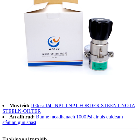
Mus tèid:
100psi 1/4 "NPT f NPT FORDER STEENT NOTA
STEELN-OILTER
An ath rud:
Bunne meadhanach 1000Psi air ais cuideam
stàilinn gun stiast
Tuairisgeul toraidh