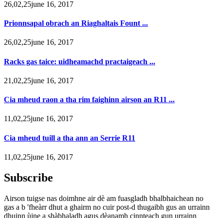
26,02,25june 16, 2017
Prionnsapal obrach an Riaghaltais Fount ...
26,02,25june 16, 2017
Racks gas taice: uidheamachd practaigeach ...
21,02,25june 16, 2017
Cia mheud raon a tha rim faighinn airson an R11 ...
11,02,25june 16, 2017
Cia mheud tuill a tha ann an Serrie R11
11,02,25june 16, 2017
Subscribe
Airson tuigse nas doimhne air dè am fuasgladh bhalbhaichean no
gas a b 'fheàrr dhut a ghairm no cuir post-d thugaibh gus an urrainn
dhuinn ùine a shàbhaladh agus dèanamh cinnteach gun urrainn