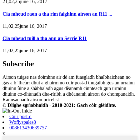
21,02,25june 16, 2017
Cia mheud raon a tha rim faighinn airson an R11 ...
11,02,25june 16, 2017
Cia mheud tuill a tha ann an Serrie R11
11,02,25june 16, 2017
Subscribe
Airson tuigse nas doimhne air dè am fuasgladh bhalbhaichean no
gas a b 'fheàrr dhut a ghairm no cuir post-d thugaibh gus an urrainn
dhuinn ùine a shàbhaladh agus dèanamh cinnteach gun urrainn
dhuinn co-dhùnadh dha-rìribh a dhèanamh airson do chompanaidh.
Rannsachadh airson pricelist
© Dlighe-sgrìobhaidh - 2010-2021: Gach còir glèidhte.
Cuir post-d
Woflyspales8
008613430639757
x