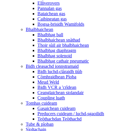
Elliverovers
Pannalan gas
Bataichean gas
Caibineatan gas
Bogsa-brisidh Wamifolds
Bhalbhaichean
Bhalbhag ball
Bhalbhaichean snàthad
Thoir sùil air bhalbhaichean
Bhalbhag diaphragm
Bhalbhag solenoid
Bhalbhag cathair pneumatic
Bidh cleasachd ionnstramaid
Bidh luchd-clàraidh tiùb
Còmhraidhean Pìoba
Meud Weld
Bidh VCR a 'crìdean
Ceanglaichean siolandair
Coupling luath
Tomhas cuideam
Gasaichean cuideam
Preducers cuideam / luchd-sgaoilidh
Teòthachdan Teòthachd
Tube & pìoban
Sìoltachain