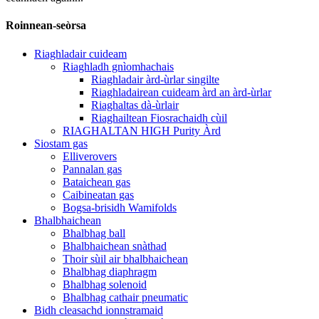
Roinnean-seòrsa
Riaghladair cuideam
Riaghladh gnìomhachais
Riaghladair àrd-ùrlar singilte
Riaghladairean cuideam àrd an àrd-ùrlar
Riaghaltas dà-ùrlair
Riaghailtean Fiosrachaidh cùil
RIAGHALTAN HIGH Purity Àrd
Siostam gas
Elliverovers
Pannalan gas
Bataichean gas
Caibineatan gas
Bogsa-brisidh Wamifolds
Bhalbhaichean
Bhalbhag ball
Bhalbhaichean snàthad
Thoir sùil air bhalbhaichean
Bhalbhag diaphragm
Bhalbhag solenoid
Bhalbhag cathair pneumatic
Bidh cleasachd ionnstramaid