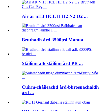
Air ar nH3 HCL H H2 N2 O2 ...
Bruthadh àrd 3500psi Manua ...
Stàilinn afk stàilinn àrd PR ...
Cuirm-chàileachd àrd-bhrosnachaidh
àrd ...