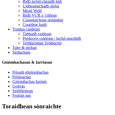
Bidh luchd-clàraidh tiùb
Uidheamachadh pìoba
Meud Weld
Bidh VCR a 'crìdean
Ceanglaichean siolandair
Coupling luath
Tomhas cuideam
Tabhadh cuideam
Preducers cuideam / luchd-sgaoilidh
Teòthachdan Teòthachd
Tube & pìoban
Sìoltachain
Gnìomhachasan & Iarrtasan
Prìomh ghnìomhachas
Pròiseactan
Gnìomhachas Iarrtais
Goireas
Seirbheisean
Feartan gas
Toraidhean sònraichte