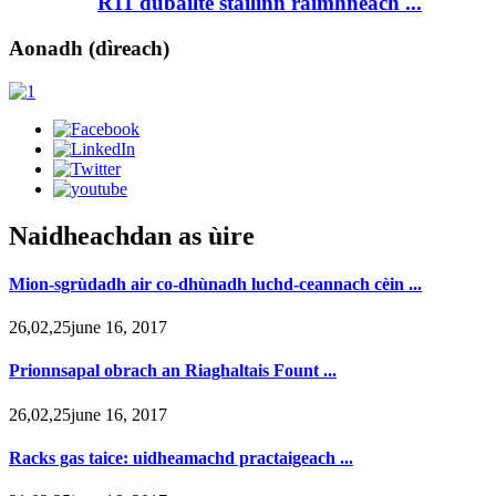
R11 dùbailte stàilinn ràimhneach ...
Aonadh (dìreach)
Naidheachdan as ùire
Mion-sgrùdadh air co-dhùnadh luchd-ceannach cèin ...
26,02,25june 16, 2017
Prionnsapal obrach an Riaghaltais Fount ...
26,02,25june 16, 2017
Racks gas taice: uidheamachd practaigeach ...