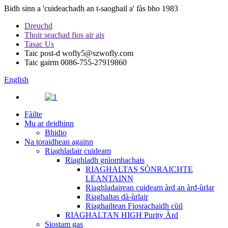
Bidh sinn a 'cuideachadh an t-saoghail a' fàs bho 1983
Dreuchd
Thoir seachad fios air ais
Tasac Us
Taic post-d
wofly5@szwofly.com
Taic gairm
0086-755-27919860
English
Fàilte
Mu ar deidhinn
Bhidio
Na toraidhean againn
Riaghladair cuideam
Riaghladh gnìomhachais
RIAGHALTAS SÒNRAICHTE
LEANTAINN
Riaghladairean cuideam àrd an àrd-ùrlar
Riaghaltas dà-ùrlair
Riaghailtean Fiosrachaidh cùil
RIAGHALTAN HIGH Purity Àrd
Siostam gas