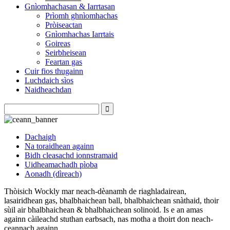
Gnìomhachasan & Iarrtasan
Prìomh ghnìomhachas
Pròiseactan
Gnìomhachas Iarrtais
Goireas
Seirbheisean
Feartan gas
Cuir fios thugainn
Luchdaich sìos
Naidheachdan
Dachaigh
Na toraidhean againn
Bidh cleasachd ionnstramaid
Uidheamachadh pìoba
Aonadh (dìreach)
Thòisich Wockly mar neach-dèanamh de riaghladairean,
lasairidhean gas, bhalbhaichean ball, bhalbhaichean snàthaid, thoir
sùil air bhalbhaichean & bhalbhaichean solinoid. Is e an amas
againn càileachd stuthan earbsach, nas motha a thoirt don neach-
ceannach againn.